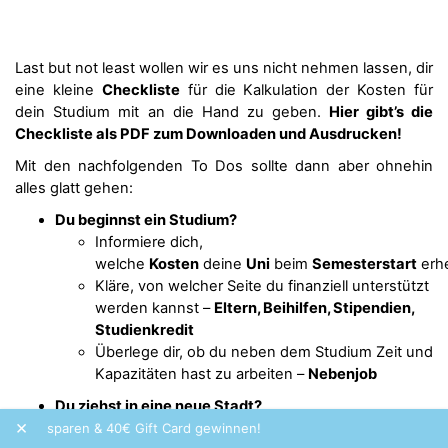
Last but not least wollen wir es uns nicht nehmen lassen, dir
eine kleine
Checkliste
für die Kalkulation der Kosten für
dein Studium mit an die Hand zu geben.
Hier gibt’s die
Checkliste als PDF zum Downloaden und Ausdrucken!
Mit den nachfolgenden To Dos sollte dann aber ohnehin
alles glatt gehen:
Du beginnst ein Studium?
Informiere dich,
welche
Kosten
deine
Uni
beim
Semesterstart
erh
Kläre, von welcher Seite du finanziell unterstützt
werden kannst –
Eltern, Beihilfen, Stipendien,
Studienkredit
Überlege dir, ob du neben dem Studium Zeit und
Kapazitäten hast zu arbeiten –
Nebenjob
Du ziehst in eine neue Stadt?
×
Informiere dich über die
durchschnittlichen
& 40€ Gift Card gewinnen!
Frequency ist unsere Brand of the M