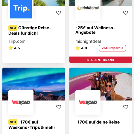
Günstige Reise-
-25€ auf Wellness-
NEU
Angebote
Deals für dich!
Trip.com
midnightdeal
4,5
4,8
25€ Ersparnis
STUDENT BRAND
-170€ auf
-170€ auf deine Reise
NEU
Weekend-Trips & mehr