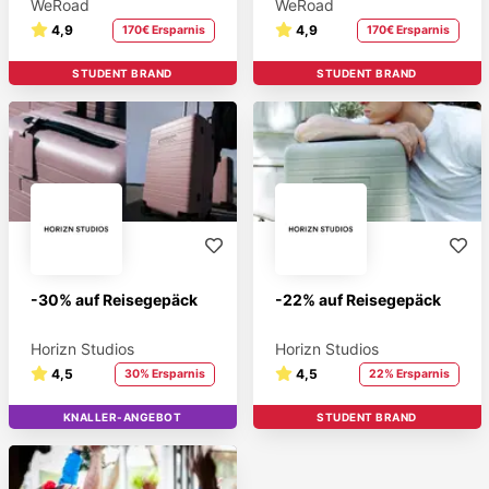
WeRoad
WeRoad
4,9
4,9
170€ Ersparnis
170€ Ersparnis
STUDENT BRAND
STUDENT BRAND
-30% auf Reisegepäck
-22% auf Reisegepäck
Horizn Studios
Horizn Studios
4,5
4,5
30% Ersparnis
22% Ersparnis
KNALLER-ANGEBOT
STUDENT BRAND
STUDENT BRAND