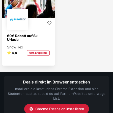
60€ Rabatt auf Ski-
Urlaub
SnowTrex
4,8
60€ Ersparnis
Deals direkt im Browser entdecken
Installiere die iamstudent Chrome Extension und sieh
Studentenrabatte, sobald du auf Partner-Websites unterwegs
bist.
Chrome Extension installieren