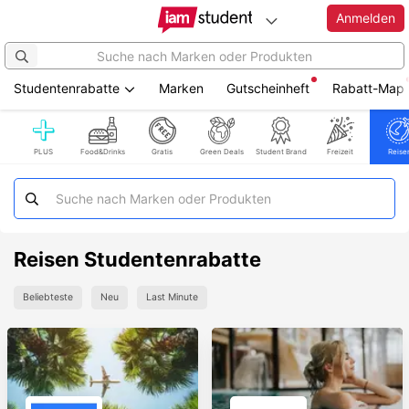
Anmelden
Studentenrabatte
Marken
Gutscheinheft
Rabatt-Map
Zum
Hauptinhalt
springen
PLUS
Food&Drinks
Gratis
Green Deals
Student Brand
Freizeit
Reise
Reisen Studentenrabatte
Beliebteste
Neu
Last Minute