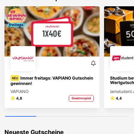
Immer freitags: VAPIANO Gutschein
Studium be
NEU
Wertgutsch
gewinnen!
VAPIANO
iamstudent.
4,8
4,4
Gewinnspiel
Neueste Gutscheine