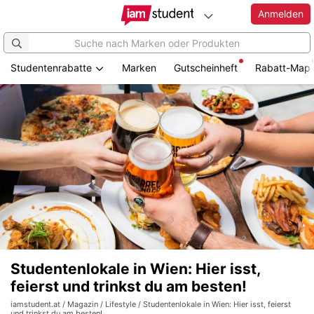
Anmelden
Studentenrabatte
Marken
Gutscheinheft
Rabatt-Map
Studentenlokale in Wien: Hier isst,
feierst und trinkst du am besten!
iamstudent.at
/
Magazin
/
Lifestyle
/ Studentenlokale in Wien: Hier isst, feierst
und trinkst du am besten!