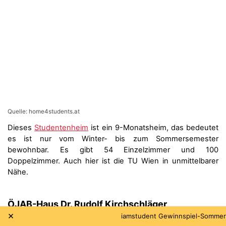
Quelle: home4students.at
Dieses
Studentenheim
ist ein 9-Monatsheim, das bedeutet
es ist nur vom Winter- bis zum Sommersemester
bewohnbar. Es gibt 54 Einzelzimmer und 100
Doppelzimmer. Auch hier ist die TU Wien in unmittelbarer
Nähe.
ÖJAB-Haus Dr. Rudolf Kirchschläger
×
Festivalpässe gewinnen!
iamstudent Gewinnspiel-Sommer: Jetzt mitm
Schelleingasse 36, 1040 Wien