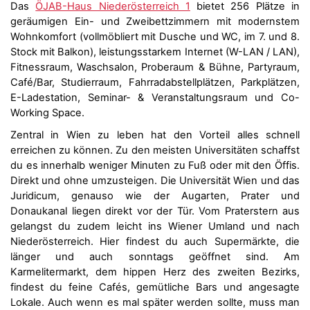
Das
ÖJAB-Haus Niederösterreich 1
bietet 256 Plätze in
geräumigen Ein- und Zweibettzimmern mit modernstem
Wohnkomfort (vollmöbliert mit Dusche und WC, im 7. und 8.
Stock mit Balkon), leistungsstarkem Internet (W-LAN / LAN),
Fitnessraum, Waschsalon, Proberaum & Bühne, Partyraum,
Café/Bar, Studierraum, Fahrradabstellplätzen, Parkplätzen,
E-Ladestation, Seminar- & Veranstaltungsraum und Co-
Working Space.
Zentral in Wien zu leben hat den Vorteil alles schnell
erreichen zu können. Zu den meisten Universitäten schaffst
du es innerhalb weniger Minuten zu Fuß oder mit den Öffis.
Direkt und ohne umzusteigen. Die Universität Wien und das
Juridicum, genauso wie der Augarten, Prater und
Donaukanal liegen direkt vor der Tür. Vom Praterstern aus
gelangst du zudem leicht ins Wiener Umland und nach
Niederösterreich. Hier findest du auch Supermärkte, die
länger und auch sonntags geöffnet sind. Am
Karmelitermarkt, dem hippen Herz des zweiten Bezirks,
findest du feine Cafés, gemütliche Bars und angesagte
Lokale. Auch wenn es mal später werden sollte, muss man