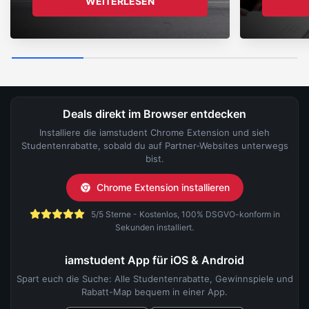
WEITERLESEN
Deals direkt im Browser entdecken
Installiere die iamstudent Chrome Extension und sieh
Studentenrabatte, sobald du auf Partner-Websites unterwegs
bist.
Chrome Extension installieren
5/5 Sterne - Kostenlos, 100% DSGVO-konform in
Sekunden installiert.
iamstudent App für iOS & Android
Spart euch die Suche: Alle Studentenrabatte, Gewinnspiele und
Rabatt-Map bequem in einer App.