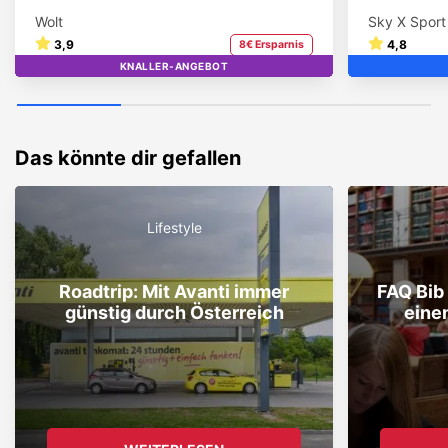
Wolt
Sky X Sport
3,9
4,8
8€ Ersparnis
KNALLER-ANGEBOT
TOP
Das könnte dir gefallen
Lifestyle
Roadtrip: Mit Avanti immer
FAQ Bib 
günstig durch Österreich
eine