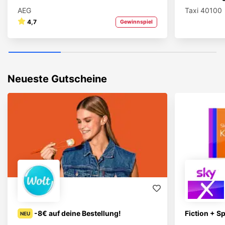
AEG
Taxi 40100
4,7
Gewinnspiel
Neueste Gutscheine
-8€ auf deine Bestellung!
Fiction + S
NEU