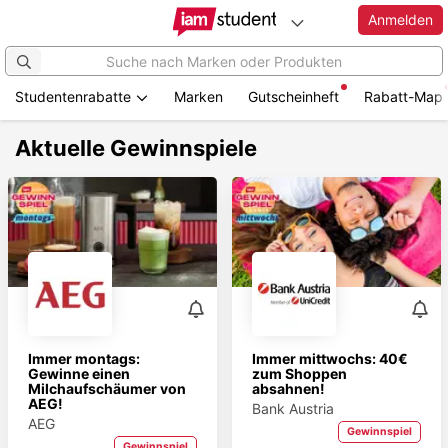
Anmelden
Studentenrabatte
Marken
Gutscheinheft
Rabatt-Map
Zum
Aktuelle Gewinnspiele
Hauptinhalt
springen
Immer montags:
Immer mittwochs: 40€
Gewinne einen
zum Shoppen
Milchaufschäumer von
absahnen!
AEG!
Bank Austria
AEG
Gewinnspiel
Gewinnspiel