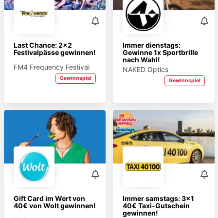
Last Chance: 2x2
Immer dienstags:
Festivalpässe gewinnen!
Gewinne 1x Sportbrille
nach Wahl!
FM4 Frequency Festival
NAKED Optics
Gewinnspiel
Gewinnspiel
Gift Card im Wert von
Immer samstags: 3x1
40€ von Wolt gewinnen!
40€ Taxi-Gutschein
gewinnen!