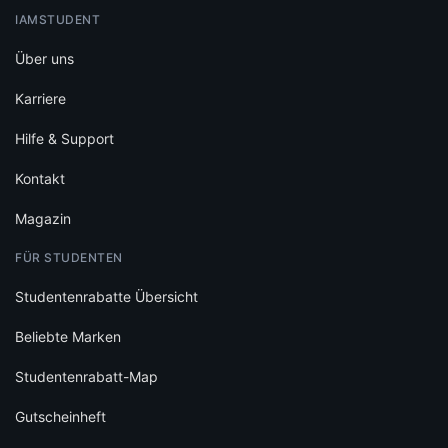
IAMSTUDENT
Über uns
Karriere
Hilfe & Support
Kontakt
Magazin
FÜR STUDENTEN
Studentenrabatte Übersicht
Beliebte Marken
Studentenrabatt-Map
Gutscheinheft