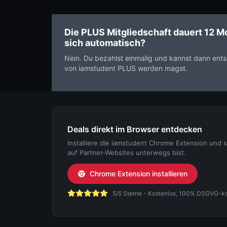
Die PLUS Mitgliedschaft dauert 12 Mo
sich automatisch?
Nein. Du bezahlst einmalig und kannst dann ent
von iamstudent PLUS werden magst.
Deals direkt im Browser entdecken
Installiere die iamstudent Chrome Extension und 
auf Partner-Websites unterwegs bist.
Chrome Extension installieren
5/5 Sterne - Kostenlos, 100% DSGVO-konf