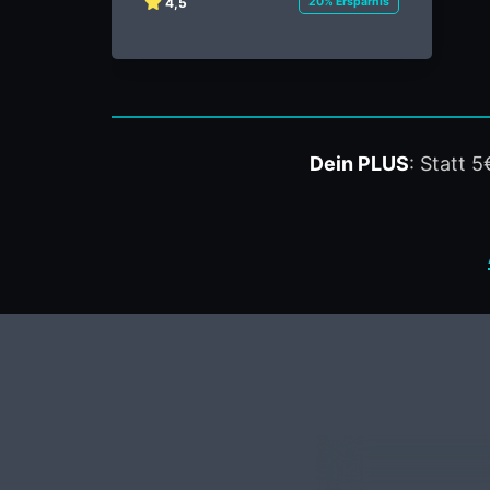
4,5
20% Ersparnis
Dein PLUS
: Statt 