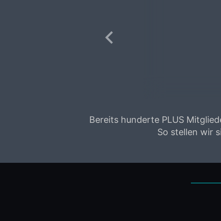
 dass
i
Vorheriges
Quote
Bereits hunderte PLUS Mitglied
So stellen wir 