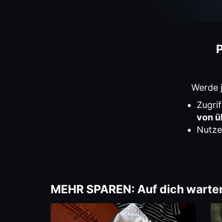
P
Werde j
Zugri
von ü
Nutze 
MEHR SPAREN: Auf dich warten