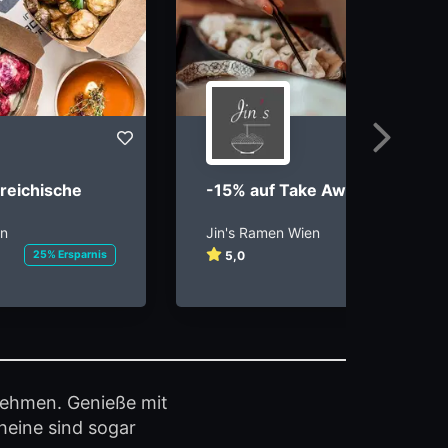
Weiter
reichische
-15% auf Take Away Speisen
en
Jin's Ramen Wien
25% Ersparnis
5,0
15% Ersparnis
nehmen. Genieße mit
heine sind sogar