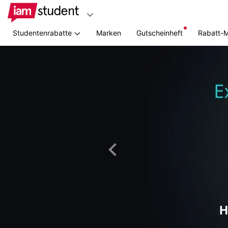
Studentenrabatte
Marken
Gutscheinheft
Rabatt-
Zum
Hauptinhalt
springen
Vorheriges
Bild