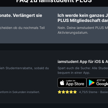
nate. Verlängert sie
Ich werde kein ganzes J
PLUS Mitgliedschaft dan
scheiden ob du nochmals Teil
Nein. Deine iamstudent PLUS Mit
Aktivierungsdatum.
iamstudent App für iOS & 
sieh Studentenrabatte, sobald du
Spart euch die Suche: Alle Stud
bequem in einer App.
orm in Sekunden installiert.
4,75/5 Sterne - Basie