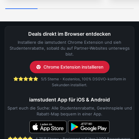
Deals direkt im Browser entdecken
Installiere die iamstudent Chrome Extension und sieh
Studentenrabatte, sobald du auf Partner-Websites unterwegs
bist.
Chrome Extension installieren
5/5 Sterne - Kostenlos, 100% DSGVO-konform in
Sekunden installiert.
iamstudent App für iOS & Android
Spart euch die Suche: Alle Studentenrabatte, Gewinnspiele und
Rabatt-Map bequem in einer App.
4,75/5 Sterne - Basierend auf über 1.000 Bewertungen.