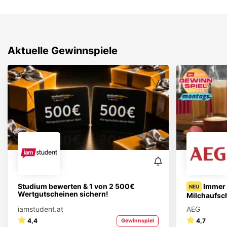
Aktuelle Gewinnspiele
Studium bewerten & 1 von 2 500€
Immer 
NEU
Wertgutscheinen sichern!
Milchaufsc
iamstudent.at
AEG
4,4
4,7
Gewinnspiel