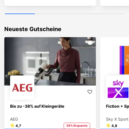
Neueste Gutscheine
Bis zu -38% auf Kleingeräte
Fiction + S
AEG
Sky X Sport
4,7
4,8
38% Ersparnis