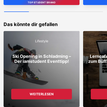
TOP STUDENT BRAND
STUDENT BRAND
TOP
Das könnte dir gefallen
Lifestyle
Ski Opening in Schladming –
Lerncafé
Der iamstudent Eventtipp!
zum Büff
WEITERLESEN