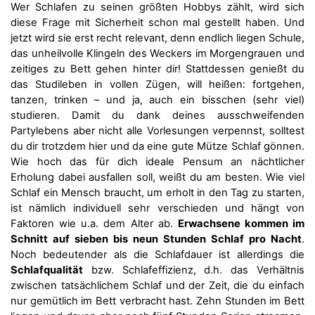
Wer Schlafen zu seinen größten Hobbys zählt, wird sich
diese Frage mit Sicherheit schon mal gestellt haben. Und
jetzt wird sie erst recht relevant, denn endlich liegen Schule,
das unheilvolle Klingeln des Weckers im Morgengrauen und
zeitiges zu Bett gehen hinter dir! Stattdessen genießt du
das Studileben in vollen Zügen, will heißen: fortgehen,
tanzen, trinken – und ja, auch ein bisschen (sehr viel)
studieren. Damit du dank deines ausschweifenden
Partylebens aber nicht alle Vorlesungen verpennst, solltest
du dir trotzdem hier und da eine gute Mütze Schlaf gönnen.
Wie hoch das für dich ideale Pensum an nächtlicher
Erholung dabei ausfallen soll, weißt du am besten. Wie viel
Schlaf ein Mensch braucht, um erholt in den Tag zu starten,
ist nämlich individuell sehr verschieden und hängt von
Faktoren wie u.a. dem Alter ab.
Erwachsene kommen im
Schnitt auf sieben bis neun Stunden Schlaf pro Nacht
.
Noch bedeutender als die Schlafdauer ist allerdings die
Schlafqualität
bzw. Schlafeffizienz, d.h. das Verhältnis
zwischen tatsächlichem Schlaf und der Zeit, die du einfach
nur gemütlich im Bett verbracht hast. Zehn Stunden im Bett