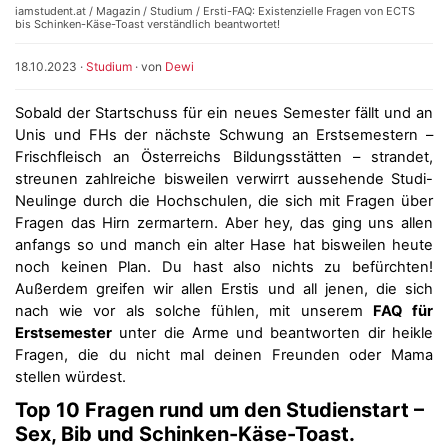
iamstudent.at
/
Magazin
/
Studium
/ Ersti-FAQ: Existenzielle Fragen von ECTS
bis Schinken-Käse-Toast verständlich beantwortet!
18.10.2023
·
Studium
· von
Dewi
Sobald der Startschuss für ein neues Semester fällt und an
Unis und FHs der nächste Schwung an Erstsemestern –
Frischfleisch an Österreichs Bildungsstätten – strandet,
streunen zahlreiche bisweilen verwirrt aussehende Studi-
Neulinge durch die Hochschulen, die sich mit Fragen über
Fragen das Hirn zermartern. Aber hey, das ging uns allen
anfangs so und manch ein alter Hase hat bisweilen heute
noch keinen Plan. Du hast also nichts zu befürchten!
Außerdem greifen wir allen Erstis und all jenen, die sich
nach wie vor als solche fühlen, mit unserem
FAQ für
Erstsemester
unter die Arme und beantworten dir heikle
Fragen, die du nicht mal deinen Freunden oder Mama
stellen würdest.
Top 10 Fragen rund um den Studienstart –
Sex, Bib und Schinken-Käse-Toast.