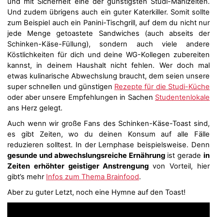
und mit Sicherheit eine der günstigsten Studi-Mahlzeiten.
Und zudem übrigens auch ein guter Katerkiller. Somit sollte
zum Beispiel auch ein Panini-Tischgrill, auf dem du nicht nur
jede Menge getoastete Sandwiches (auch abseits der
Schinken-Käse-Füllung), sondern auch viele andere
Köstlichkeiten für dich und deine WG-Kollegen zubereiten
kannst, in deinem Haushalt nicht fehlen. Wer doch mal
etwas kulinarische Abwechslung braucht, dem seien unsere
super schnellen und günstigen
Rezepte für die Studi-Küche
oder aber unsere Empfehlungen in Sachen
Studentenlokale
ans Herz gelegt.
Auch wenn wir große Fans des Schinken-Käse-Toast sind,
es gibt Zeiten, wo du deinen Konsum auf alle Fälle
reduzieren solltest. In der Lernphase beispielsweise. Denn
gesunde und abwechslungsreiche Ernährung
ist gerade
in
Zeiten erhöhter geistiger Anstrengung
von Vorteil, hier
gibt’s mehr
Infos zum Thema Brainfood
.
Aber zu guter Letzt, noch eine Hymne auf den Toast!