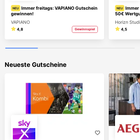
Immer freitags: VAPIANO Gutschein
Immer 
NEU
NEU
gewinnen!
50€ Wertgu
VAPIANO
Horizn Stud
4,8
4,5
Gewinnspiel
Neueste Gutscheine