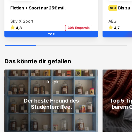
Fiction + Sport nur 25€ mtl.
Bis zu
NEU
Sky X Sport
AEG
4,8
4,7
39% Ersparnis
TOP
Das könnte dir gefallen
Lifestyle
Der beste Freund des
Top 5 Ti
Studenten: Tee.
barem G