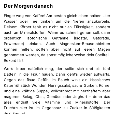
Der Morgen danach
Finger weg von Kaffee! Am besten gleich einen halben Liter
Wasser oder Tee trinken um die Nieren anzukurbeln.
Deinem Körper fehlt es nicht nur an Flüssigkeit, sondern
auch an Mineralstoffen. Wenn es schnell gehen soll, dann
ordentlich isotonische Getränke (Isostar, Gatorade,
Powerrade) trinken. Auch Magnesium-Brausetabletten
können helfen, sollten aber nicht auf leeren Magen
genommen werden, da sonst möglicherweise dein Speifrei-
Rekord fällt.
Wer’s lieber natürlich mag, der sollte sich drei bis fünf
Datteln in die Figur hauen. Dann geht’s wieder aufwärts.
Gegen das flaue Gefühl im Bauch wirkt ein klassisches
Katerfrühstück Wunder: Heringssalat, saure Gurken, Rührei
und eine kräftige Suppe, Vollkornbrot mit herzhaftem aber
magerem Belag, Obst, Gemüse oder Joghurt – denn das
alles enthält viele Vitamine und Mineralstoffe. Der
Fruchtzucker ist im Gegensatz zu Zucker in Süßigkeiten
dein Freund.