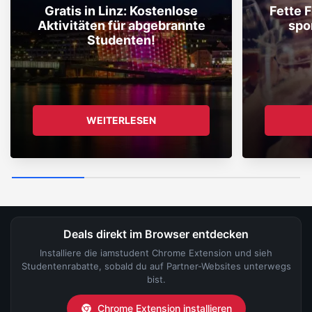
Gratis in Linz: Kostenlose
Fette F
Aktivitäten für abgebrannte
spo
Studenten!
WEITERLESEN
Deals direkt im Browser entdecken
Installiere die iamstudent Chrome Extension und sieh
Studentenrabatte, sobald du auf Partner-Websites unterwegs
bist.
Chrome Extension installieren