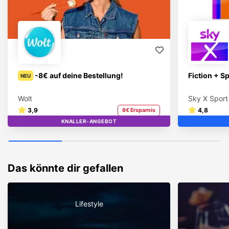
-8€ auf deine Bestellung!
Fiction + S
NEU
Wolt
Sky X Sport
3,9
4,8
8€ Ersparnis
KNALLER-ANGEBOT
TOP
Das könnte dir gefallen
Lifestyle