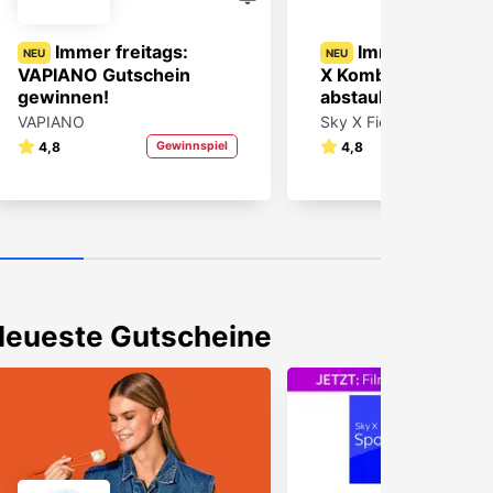
Immer freitags:
Immer sonntags
NEU
NEU
VAPIANO Gutschein
X Kombi 6 Monate g
gewinnen!
abstauben!
VAPIANO
Sky X Fiction
4,8
Gewinnspiel
4,8
Gewin
Neueste Gutscheine