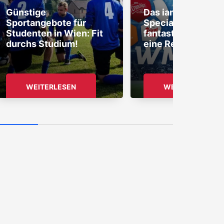
Günstige
Das iamstudent 
Sportangebote für
Special: Gewinne
Studenten in Wien: Fit
fantastische Prei
durchs Studium!
eine Reise!
WEITERLESEN
WEITERLESEN