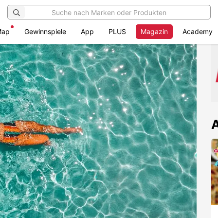
Map
Gewinnspiele
App
PLUS
Magazin
Academy
A