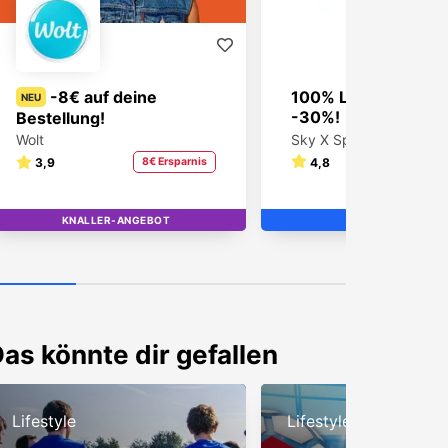
-8€ auf deine
100% Live-Sport u
NEU
-30%!
Bestellung!
Sky X Sport
Wolt
4,8
30% Ers
3,9
8€ Ersparnis
KNALLER-ANGEBOT
TOP
TOP
as könnte dir gefallen
Lifestyle
Lifestyle