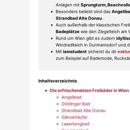
Anlagen mit
Sprungturm, Beachvolle
Besonders beliebt sind das
Angeliba
Strandbad Alte Donau
.
Auch außerhalb der klassischen Frei
Badeplätze
wie den Ziegelteich am 
Rund um Wien gibt es zudem
idylli
Windradlteich in Guntramsdorf und d
Mit
iamstudent
sicherst du dir
exklu
zum Beispiel auf Bademode, Rucksäc
Inhaltsverzeichnis
Die erfrischendsten Freibäder in Wien
Angelibad
Döblinger Bad
Strandbad Alte Donau
Gänsehäufel
Laaerbergbad