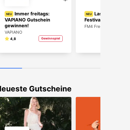
Immer freitags:
Last Chance: 2
NEU
NEU
VAPIANO Gutschein
Festivalpässe gewi
gewinnen!
FM4 Frequency Festival
VAPIANO
Gewin
4,8
Gewinnspiel
Neueste Gutscheine