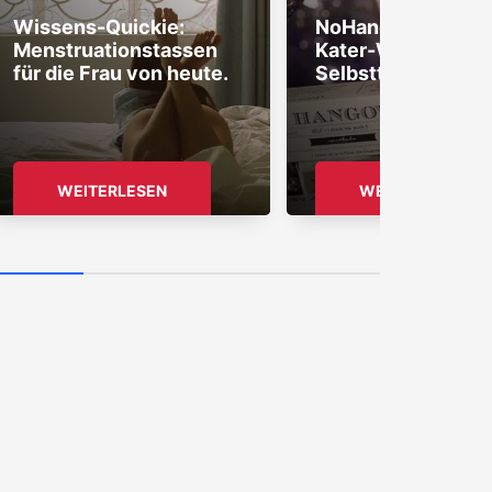
Wissens-Quickie:
NoHangover: Das 
Menstruationstassen
Kater-Wundermitt
für die Frau von heute.
Selbsttest!
WEITERLESEN
WEITERLESEN