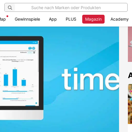
Map
Gewinnspiele
App
PLUS
Magazin
Academy
A