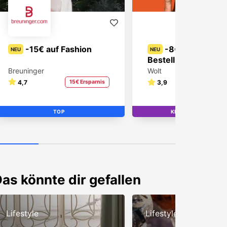
-15€ auf Fashion
-8€ auf deine
NEU
NEU
Bestellung!
Breuninger
Wolt
4,7
15€ Ersparnis
3,9
8€ Er
TOP
KNALLER-ANGEBOT
TOP
as könnte dir gefallen
Lifestyle
Lifestyle