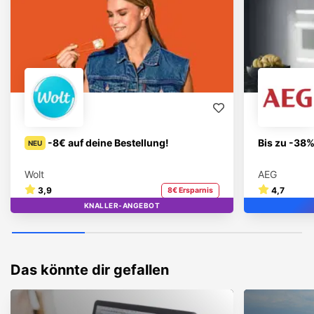
-8€ auf deine Bestellung!
Bis zu -38%
NEU
Wolt
AEG
3,9
4,7
8€ Ersparnis
KNALLER-ANGEBOT
TOP
Das könnte dir gefallen