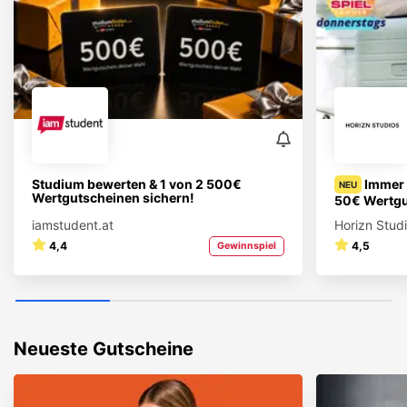
Studium bewerten & 1 von 2 500€
Immer 
NEU
Wertgutscheinen sichern!
50€ Wertgu
iamstudent.at
Horizn Stud
4,4
4,5
Gewinnspiel
Neueste Gutscheine