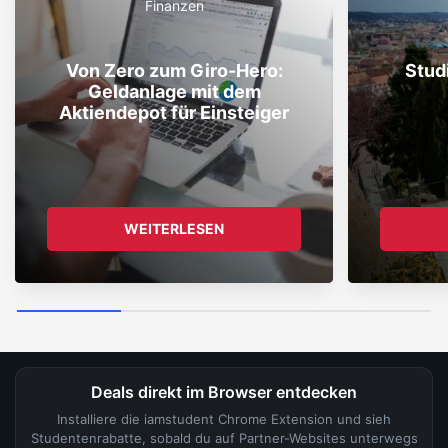
Finanzen
Von Zero zum Giro-Hero:
Stud
Geldanlage mit dem
Aktiendepot für Einsteiger
WEITERLESEN
Deals direkt im Browser entdecken
Installiere die iamstudent Chrome Extension und sieh
Studentenrabatte, sobald du auf Partner-Websites unterwegs