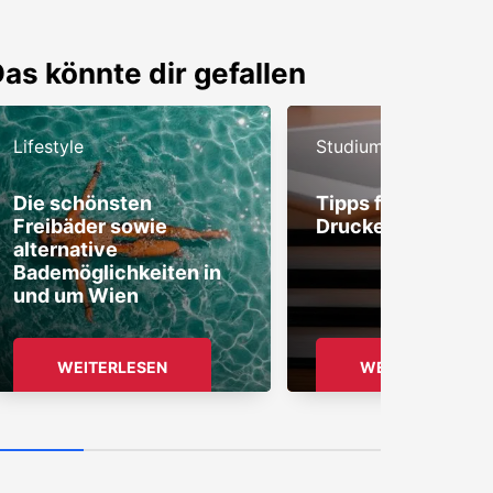
as könnte dir gefallen
Lifestyle
Studium
Die schönsten
Tipps für günstige
Freibäder sowie
Drucken in Wien
alternative
Bademöglichkeiten in
und um Wien
WEITERLESEN
WEITERLESEN