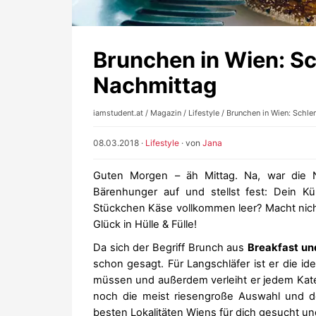
Brunchen in Wien: S
Nachmittag
iamstudent.at
/
Magazin
/
Lifestyle
/ Brunchen in Wien: Schl
08.03.2018
·
Lifestyle
· von
Jana
Guten Morgen – äh Mittag. Na, war die 
Bärenhunger auf und stellst fest: Dein K
Stückchen Käse vollkommen leer? Macht nic
Glück in Hülle & Fülle!
Da sich der Begriff Brunch aus
Breakfast un
schon gesagt. Für Langschläfer ist er die id
müssen und außerdem verleiht er jedem Kater
noch die meist riesengroße Auswahl und d
besten Lokalitäten Wiens für dich gesucht u