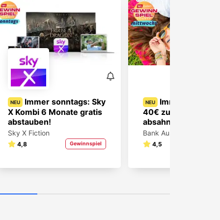
Immer sonntags: Sky
Immer mittwoc
NEU
NEU
X Kombi 6 Monate gratis
40€ zum Shoppen
abstauben!
absahnen!
Sky X Fiction
Bank Austria
4,8
Gewinnspiel
4,5
Gewin