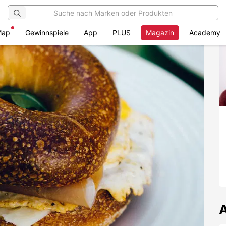
Map
Gewinnspiele
App
PLUS
Magazin
Academy
A