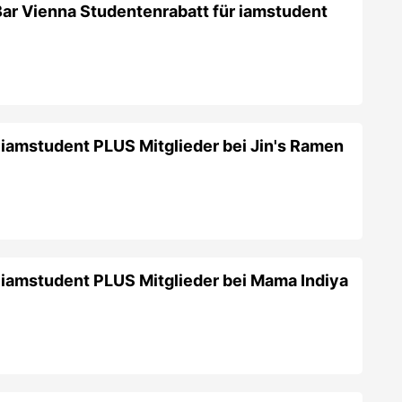
 iamstudent PLUS Mitglieder bei Mama Indiya
en Studentenrabatt für iamstudent PLUS
za Wien
Gutscheine &
es zuletzt bei
Domino's Pizza Wien
gab.