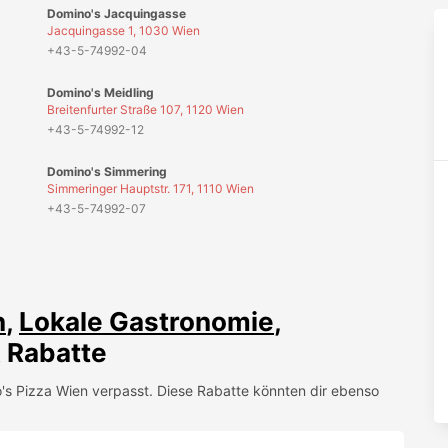
n
,
Lokale Gastronomie
,
 Rabatte
's Pizza Wien
verpasst. Diese Rabatte könnten dir ebenso
den Wolt Lieferdienst kassieren!
rabatt auf dein Lieblingsgetränk und mehr!