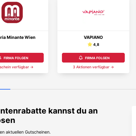
eria Minante Wien
VAPIANO
4,8
FIRMA FOLGEN
FIRMA FOLGEN
schein
verfügbar →
3
Aktionen
verfügbar →
ntenrabatte kannst du an
ösen
en aktuellen Gutscheinen.