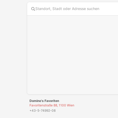
Diese Karte benötigt Cookies. Bitte akzeptiere die Karten
Domino's Favoriten
Favoritenstraße 88, 1100 Wien
+43-5-74992-08
Domino's Fünfhaus
Sechshauser Straße 27, 1150 Wien
+43-5-74992-15
Domino's K1
Kagraner Platz 1, 1220 Wien
+43-5-74992-09
Domino's Neubaugasse
Neubaugasse 63, 1070 Wien
+43-5-74992-05