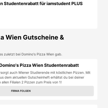
m Domino's Pizza Wien Studentenrabatt
sorgt auch Wiener Studierende mit köstlichen Pizzen. Mit
s dem aktuellen Gutscheinheft erhältst du bei deiner
allen Filialen 2 Pizzen zum Preis von 1!
FIRMA FOLGEN
uf deine Domino's Pizza inkl. gratis Choco
20. Türchen des Adventskalenders bringt dir den ganzen
uf deine Pizza-Lieferung bei Domino's und obendrauf gibt
s Dessert!
FIRMA FOLGEN
Studentenrabatt auf alle Pizzen von Domino's