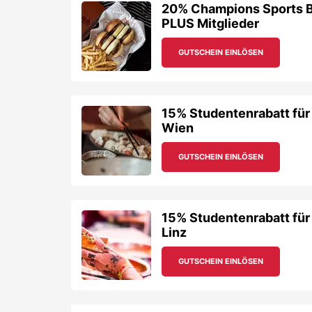
15% Studentenrabatt für
Linz
GUTSCHEIN EINLÖSEN
10% Pizzeria Mafiosi Wi
Mitglieder
GUTSCHEIN EINLÖSEN
Abgelaufene
Domino's Piz
Gutscheincodes
Verschaffe dir einen Überblick, welche Rabattcodes 