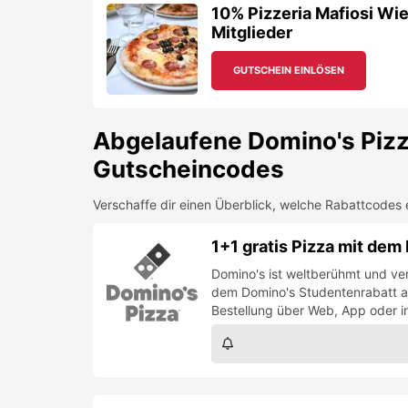
1+1 gratis Pizza mit de
Domino's ist weltberühmt und ver
dem Domino's Studentenrabatt au
Bestellung über Web, App oder in 
Türchen 20: 50% Rabatt a
Pie – so oft du willst!
#adventskalendertürchen Unser 
Dezember 50% Studentenrabatt a
ein gratis Choco Pie als perfekte
Dein Pizza Knaller: 30% 