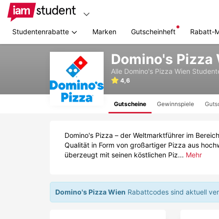
Studentenrabatte
Marken
Gutscheinheft
Rabatt-
Zum
Domino's Pizza
Hauptinhalt
springen
Alle
Domino's Pizza Wien
Student
4,6
Gutscheine
Gewinnspiele
Guts
Domino's Pizza – der Weltmarktführer im Bereich
Qualität in Form von großartiger Pizza aus hoch
überzeugt mit seinen köstlichen Piz...
Mehr
Domino's Pizza Wien
Rabattcodes sind aktuell ver