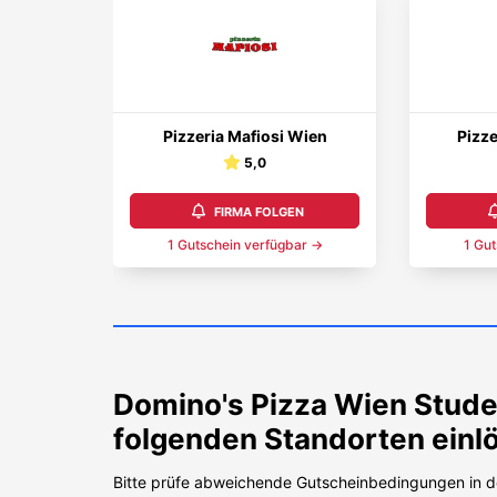
Pizzeria Mafiosi Wien
Pizz
5,0
FIRMA FOLGEN
1
Gutschein
verfügbar →
1
Gut
Domino's Pizza Wien
Stude
folgenden Standorten einl
Bitte prüfe abweichende Gutscheinbedingungen in d