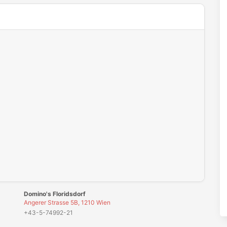
-Cookies in deinen
Cookie-Einstellungen
.
Domino's Floridsdorf
Angerer Strasse 5B, 1210 Wien
+43-5-74992-21
Domino's Jacquingasse
Jacquingasse 1, 1030 Wien
+43-5-74992-04
Domino's Meidling
Breitenfurter Straße 107, 1120 Wien
+43-5-74992-12
Domino's Simmering
Simmeringer Hauptstr. 171, 1110 Wien
+43-5-74992-07