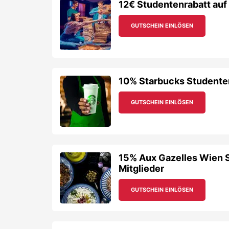
15% Aux Gazelles Wien S
Mitglieder
GUTSCHEIN EINLÖSEN
Kostenlose Getränke zum
Budapest Bägel Vienna
GUTSCHEIN EINLÖSEN
25% Cafe Deli Noomi Wie
Mitglieder
GUTSCHEIN EINLÖSEN