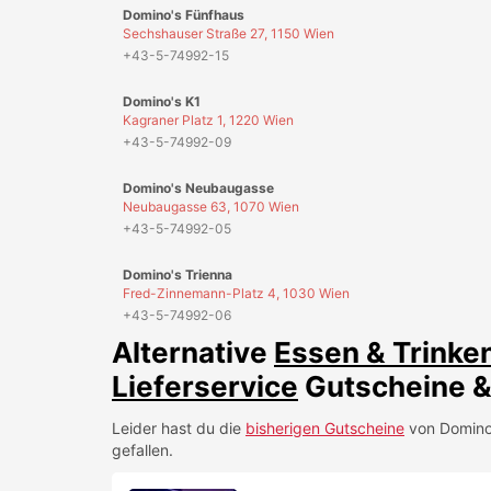
Domino's Trienna
Fred-Zinnemann-Platz 4, 1030 Wien
+43-5-74992-06
Alternative
Essen & Trinke
Lieferservice
Gutscheine &
Leider hast du die
bisherigen Gutscheine
von
Domino
gefallen.
12€ Studentenrabatt auf 
GUTSCHEIN EINLÖSEN
10% Starbucks Studenten
GUTSCHEIN EINLÖSEN