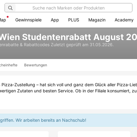
Map
Gewinnspiele
App
PLUS
Magazin
Academy
 Wien Studentenrabatt August 2
enrabatte & Rabattcodes
Zuletzt geprüft am 31.05.2026.
cheinhefte
Bewertungen
 Pizza-Zustellung – hat sich voll und ganz dem Glück aller Pizza-Li
wertigen Zutaten und besten Service. Ob in der Filiale konsumiert, z
griffen.
Wir arbeiten bereits an Nachschub!