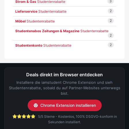
3
Strom & Gas
Studentenrabatte
2
Lieferservice
Studentenrabatte
2
Möbel
Studentenrabatte
Studentenabos Zeitungen & Magazine
Studentenrabatte
2
2
Studentenkonto
Studentenrabatte
Deals direkt im Browser entdecken
Installiere die iamstudent Chrome Extension und sieh
Studentenrabatte, sobald du auf Partner-Websites unterwegs
bist.
Chrome Extension installieren
5/5 Sterne - Kostenlos, 100% DSGVO-konform in
Sekunden installiert.