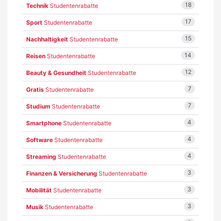
18
Technik
Studentenrabatte
17
Sport
Studentenrabatte
15
Nachhaltigkeit
Studentenrabatte
14
Reisen
Studentenrabatte
12
Beauty & Gesundheit
Studentenrabatte
7
Gratis
Studentenrabatte
7
Studium
Studentenrabatte
4
Smartphone
Studentenrabatte
4
Software
Studentenrabatte
4
Streaming
Studentenrabatte
3
Finanzen & Versicherung
Studentenrabatte
3
Mobilität
Studentenrabatte
3
Musik
Studentenrabatte