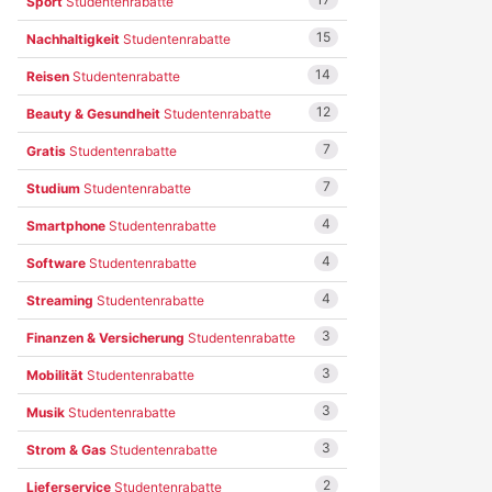
Sport
Studentenrabatte
15
Nachhaltigkeit
Studentenrabatte
14
Reisen
Studentenrabatte
12
Beauty & Gesundheit
Studentenrabatte
7
Gratis
Studentenrabatte
7
Studium
Studentenrabatte
4
Smartphone
Studentenrabatte
4
Software
Studentenrabatte
4
Streaming
Studentenrabatte
3
Finanzen & Versicherung
Studentenrabatte
3
Mobilität
Studentenrabatte
3
Musik
Studentenrabatte
3
Strom & Gas
Studentenrabatte
2
Lieferservice
Studentenrabatte