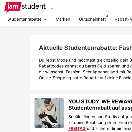
Studentenrabatte
Marken
Gutscheinheft
Rabatt-
Zum
Hauptinhalt
springen
Aktuelle Studentenrabatte: Fas
Du liebst Mode und möchtest gleichzeitig dein 
Rabattcodes kannst du bares Geld sparen und d
dir wünschst. Fashion: Schnäppchenjagd mit Ra
Online-Shopping satte Rabatte auf deine Fashion
YOU STUDY. WE REWARD 
Studentenrabatt auf aus
Schüler*innen und Studis aufgepas
ist deine Belohnung dran. Freu d
FREITAG
und sichere dir ein einz