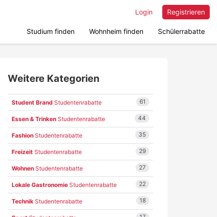
Login
Registrieren
Studium finden
Wohnheim finden
Schülerrabatte
Weitere Kategorien
61
Student Brand
Studentenrabatte
44
Essen & Trinken
Studentenrabatte
35
Fashion
Studentenrabatte
29
Freizeit
Studentenrabatte
27
Wohnen
Studentenrabatte
22
Lokale Gastronomie
Studentenrabatte
18
Technik
Studentenrabatte
17