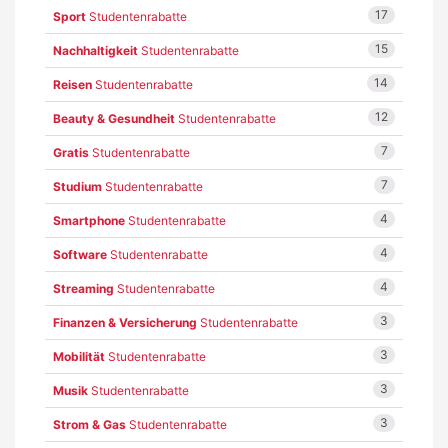
17
Sport
Studentenrabatte
15
Nachhaltigkeit
Studentenrabatte
14
Reisen
Studentenrabatte
12
Beauty & Gesundheit
Studentenrabatte
7
Gratis
Studentenrabatte
7
Studium
Studentenrabatte
4
Smartphone
Studentenrabatte
4
Software
Studentenrabatte
4
Streaming
Studentenrabatte
3
Finanzen & Versicherung
Studentenrabatte
3
Mobilität
Studentenrabatte
3
Musik
Studentenrabatte
3
Strom & Gas
Studentenrabatte