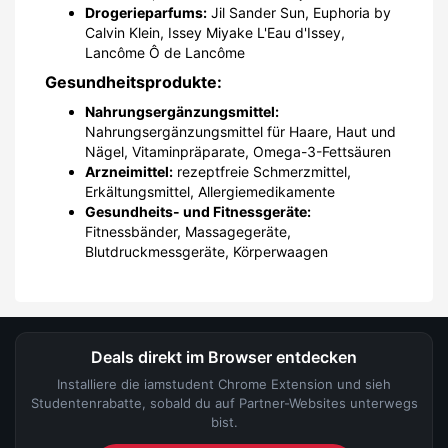
Drogerieparfums:
Jil Sander Sun, Euphoria by
Calvin Klein, Issey Miyake L'Eau d'Issey,
Lancôme Ô de Lancôme
Gesundheitsprodukte:
Nahrungsergänzungsmittel:
Nahrungsergänzungsmittel für Haare, Haut und
Nägel, Vitaminpräparate, Omega-3-Fettsäuren
Arzneimittel:
rezeptfreie Schmerzmittel,
Erkältungsmittel, Allergiemedikamente
Gesundheits- und Fitnessgeräte:
Fitnessbänder, Massagegeräte,
Blutdruckmessgeräte, Körperwaagen
Deals direkt im Browser entdecken
Installiere die iamstudent Chrome Extension und sieh
Studentenrabatte, sobald du auf Partner-Websites unterwegs
bist.