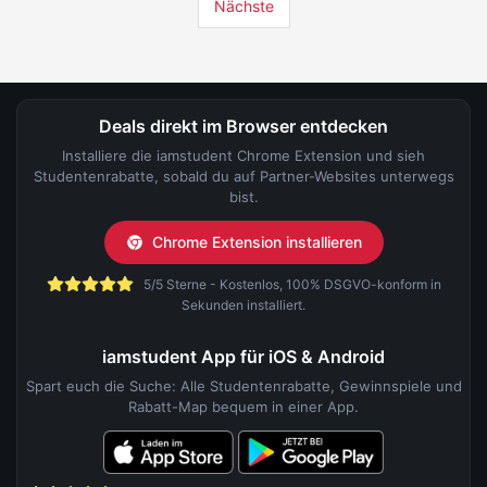
Nächste
Deals direkt im Browser entdecken
Installiere die iamstudent Chrome Extension und sieh
Studentenrabatte, sobald du auf Partner-Websites unterwegs
bist.
Chrome Extension installieren
5/5 Sterne - Kostenlos, 100% DSGVO-konform in
Sekunden installiert.
iamstudent App für iOS & Android
Spart euch die Suche: Alle Studentenrabatte, Gewinnspiele und
Rabatt-Map bequem in einer App.