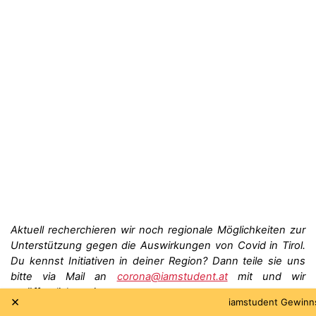
Aktuell recherchieren wir noch regionale Möglichkeiten zur
Unterstützung gegen die Auswirkungen von Covid in Tirol.
Du kennst Initiativen in deiner Region? Dann teile sie uns
bitte via Mail an
corona@iamstudent.at
mit und wir
veröffentlichen sie.
×
he Month: 2x2 Festivalpässe gewinnen!
iamstudent Gewinnspiel-Sommer
+++++++++++++++++++++++++++++++++++++++++++