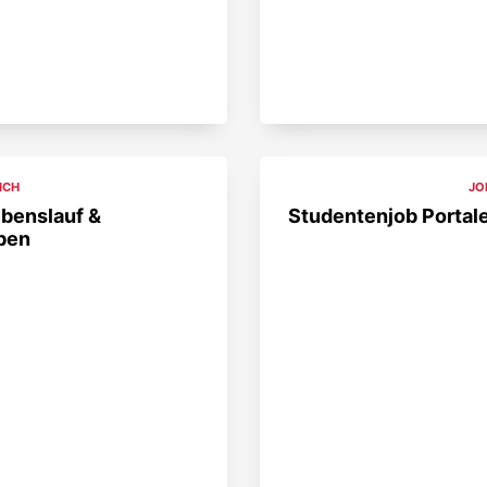
ICH
JO
ebenslauf &
Studentenjob Portale:
ben