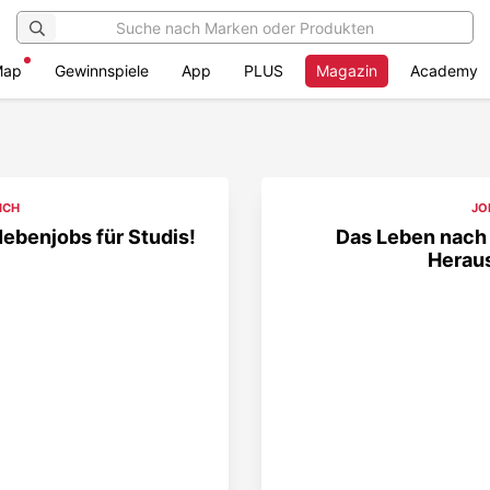
Map
Gewinnspiele
App
PLUS
Magazin
Academy
ICH
JO
Nebenjobs für Studis!
Das Leben nach
Herau