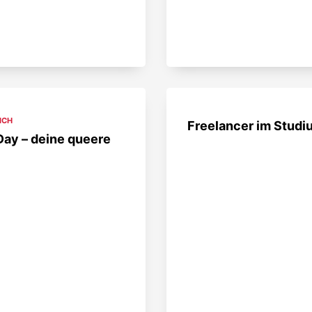
ICH
Freelancer im Studi
Day – deine queere