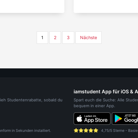
1
2
3
Nächste
iamstudent App für iOS & 
sieh Studentenrabatte, sobald du
Spart euch die Suche: Alle Stud
bequem in einer App.
orm in Sekunden installiert.
4,75/5 Sterne - Basie