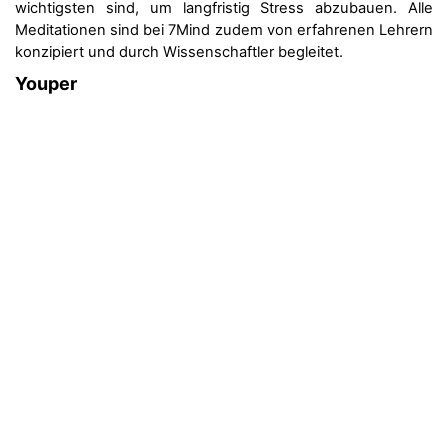
wich­tigs­ten sind, um langfristig Stress abzubauen. Alle
Medi­ta­tio­nen sind bei 7Mind zudem von erfah­re­nen Leh­rern
kon­zi­piert und durch Wis­sen­schaft­ler beglei­tet.
Youper