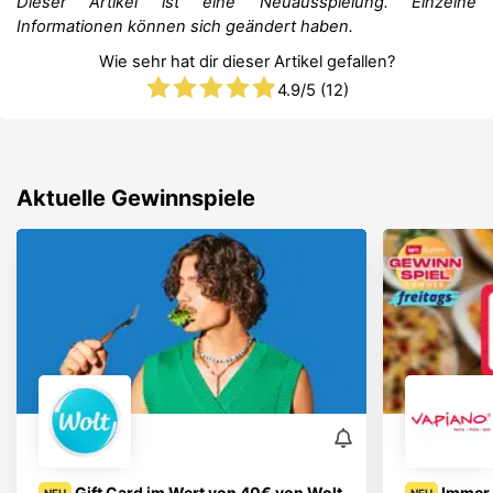
Dieser Artikel ist eine Neuausspielung. Einzelne
Informationen können sich geändert haben.
Wie sehr hat dir dieser Artikel gefallen?
4.9
/5 (
12
)
Aktuelle Gewinnspiele
Gift Card im Wert von 40€ von Wolt
Immer 