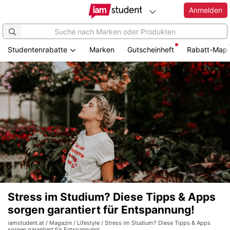
Anmelden
Studentenrabatte
Marken
Gutscheinheft
Rabatt-Map
Stress im Studium? Diese Tipps & Apps
sorgen garantiert für Entspannung!
iamstudent.at
/
Magazin
/
Lifestyle
/ Stress im Studium? Diese Tipps & Apps
sorgen garantiert für Entspannung!