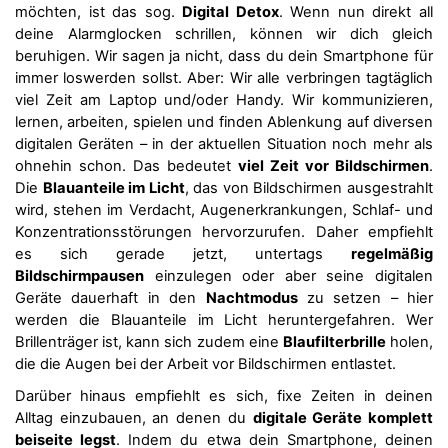
möchten, ist das sog.
Digital Detox
. Wenn nun direkt all
deine Alarmglocken schrillen, können wir dich gleich
beruhigen. Wir sagen ja nicht, dass du dein Smartphone für
immer loswerden sollst. Aber: Wir alle verbringen tagtäglich
viel Zeit am Laptop und/oder Handy. Wir kommunizieren,
lernen, arbeiten, spielen und finden Ablenkung auf diversen
digitalen Geräten – in der aktuellen Situation noch mehr als
ohnehin schon. Das bedeutet
viel Zeit vor Bildschirmen
.
Die
Blauanteile im Licht
, das von Bildschirmen ausgestrahlt
wird, stehen im Verdacht, Augenerkrankungen, Schlaf- und
Konzentrationsstörungen hervorzurufen. Daher empfiehlt
es sich gerade jetzt, untertags
regelmäßig
Bildschirmpausen
einzulegen oder aber seine digitalen
Geräte dauerhaft in den
Nachtmodus
zu setzen – hier
werden die Blauanteile im Licht heruntergefahren. Wer
Brillenträger ist, kann sich zudem eine
Blaufilterbrille
holen,
die die Augen bei der Arbeit vor Bildschirmen entlastet.
Darüber hinaus empfiehlt es sich, fixe Zeiten in deinen
Alltag einzubauen, an denen du
digitale Geräte komplett
beiseite legst
. Indem du etwa dein Smartphone, deinen