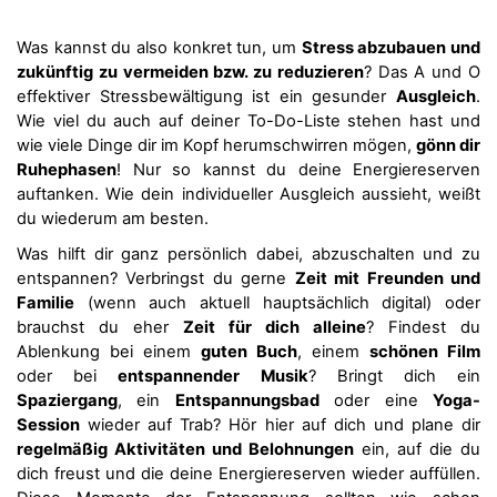
Was kannst du also konkret tun, um
Stress abzubauen und
zukünftig zu vermeiden bzw. zu reduzieren
? Das A und O
effektiver Stressbewältigung ist ein gesunder
Ausgleich
.
Wie viel du auch auf deiner To-Do-Liste stehen hast und
wie viele Dinge dir im Kopf herumschwirren mögen,
gönn dir
Ruhephasen
! Nur so kannst du deine Energiereserven
auftanken. Wie dein individueller Ausgleich aussieht, weißt
du wiederum am besten.
Was hilft dir ganz persönlich dabei, abzuschalten und zu
entspannen? Verbringst du gerne
Zeit mit Freunden und
Familie
(wenn auch aktuell hauptsächlich digital) oder
brauchst du eher
Zeit für dich alleine
? Findest du
Ablenkung bei einem
guten Buch
, einem
schönen Film
oder bei
entspannender Musik
? Bringt dich ein
Spaziergang
, ein
Entspannungsbad
oder eine
Yoga-
Session
wieder auf Trab? Hör hier auf dich und plane dir
regelmäßig Aktivitäten und Belohnungen
ein, auf die du
dich freust und die deine Energiereserven wieder auffüllen.