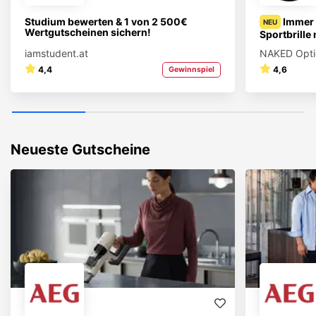
Studium bewerten & 1 von 2 500€
Immer 
NEU
Wertgutscheinen sichern!
Sportbrille
iamstudent.at
NAKED Opti
4,4
4,6
Gewinnspiel
Neueste Gutscheine