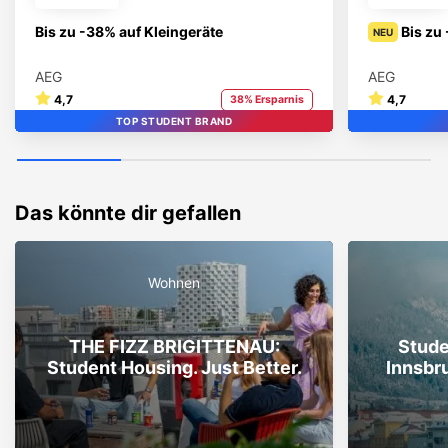
Bis zu -38% auf Kleingeräte
Bis zu
NEU
AEG
AEG
4,7
4,7
38% Ersparnis
TOP STUDENT BRAND
STUDENT BRAND
TOP
Das könnte dir gefallen
Wohnen
THE FIZZ BRIGITTENAU:
Stud
Student Housing. Just Better.
Innsbru