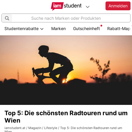
Anmelden
Studentenrabatte
Marken
Gutscheinheft
Rabatt-Map
Top 5: Die schönsten Radtouren rund um
Wien
iamstudent.at
/
Magazin
/
Lifestyle
/ Top 5: Die schönsten Radtouren rund um
Wien