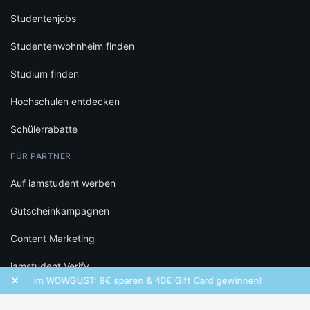
Studentenjobs
Studentenwohnheim finden
Studium finden
Hochschulen entdecken
Schülerrabatte
FÜR PARTNER
Auf iamstudent werben
Gutscheinkampagnen
Content Marketing
iamstudent Verify
×
WOWGUST: 8€ sparen & 40€ Gift Card gewinnen!
Frequency ist 