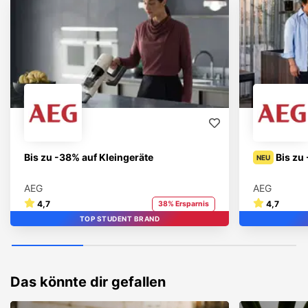
Bis zu -38% auf Kleingeräte
Bis zu
NEU
AEG
AEG
4,7
4,7
38% Ersparnis
TOP STUDENT BRAND
STUDENT BRAND
TOP
Das könnte dir gefallen