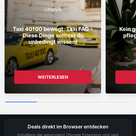
Lifestyle
Taxi 40100 bewegt: Taxi FAQ –
Kein 
Diese Dinge solltest du
pfle
unbedingt wissen!
WEITERLESEN
Deals direkt im Browser entdecken
Installiere die iamstudent Chrome Extension und sieh