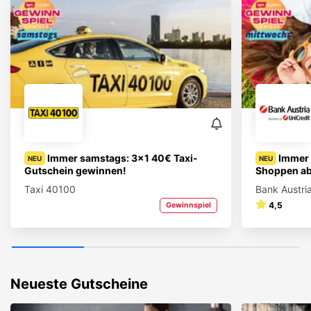
Immer samstags: 3x1 40€ Taxi-
Immer
NEU
NEU
Gutschein gewinnen!
Shoppen a
Taxi 40100
Bank Austri
4,5
Gewinnspiel
Neueste Gutscheine