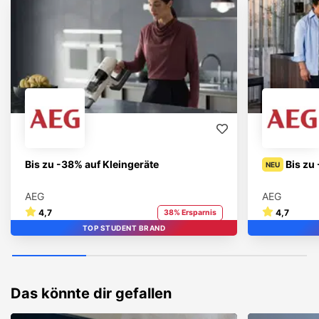
Bis zu -38% auf Kleingeräte
Bis zu
NEU
AEG
AEG
4,7
4,7
38% Ersparnis
TOP STUDENT BRAND
STUDENT BRAND
TOP
Das könnte dir gefallen