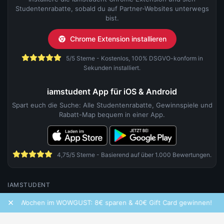
Studentenrabatte, sobald du auf Partner-Websites unterwegs
bist.
Chrome Extension installieren
5/5 Sterne - Kostenlos, 100% DSGVO-konform in
Sekunden installiert.
iamstudent App für iOS & Android
Spart euch die Suche: Alle Studentenrabatte, Gewinnspiele und
Rabatt-Map bequem in einer App.
4,75/5 Sterne - Basierend auf über 1.000 Bewertungen.
IAMSTUDENT
×
chen im WOWGUST: 8€ sparen & 40€ Gift Card gewinnen!
Freq
Über uns