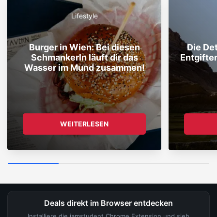
Lifestyle
Burger in Wien: Bei diesen
Die De
Schmankerln läuft dir das
Entgifte
Wasser im Mund zusammen!
WEITERLESEN
Deals direkt im Browser entdecken
Installiere die iamstudent Chrome Extension und sieh