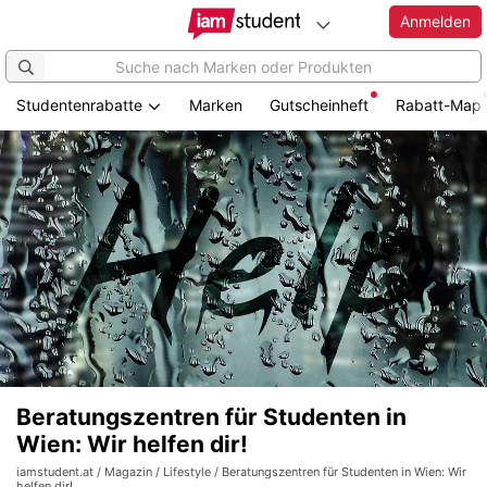
Anmelden
Studentenrabatte
Marken
Gutscheinheft
Rabatt-Map
Beratungszentren für Studenten in
Wien: Wir helfen dir!
iamstudent.at
/
Magazin
/
Lifestyle
/ Beratungszentren für Studenten in Wien: Wir
helfen dir!