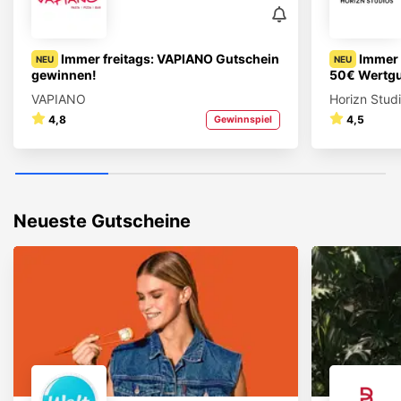
Immer freitags: VAPIANO Gutschein
Immer 
NEU
NEU
gewinnen!
50€ Wertgu
VAPIANO
Horizn Stud
4,8
4,5
Gewinnspiel
Neueste Gutscheine