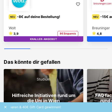
-8€ auf deine Bestellung!
-15€ a
NEU
NEU
Wolt
Breuninger
3,9
4,8
8€ Ersparnis
KNALLER-ANGEBOT
TOP
Das könnte dir gefallen
Studium
Hilfreiche Initiativen rund um
FAQ fac
die Uni in Wien
rund 
×
€ Gift Card gewinnen!
Frequency ist unsere Brand of the Month