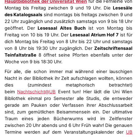
Hauptbibliothek der Universität Wien
für die Fernleihe von
Montag bis Freitag zwischen 9 und 19 Uhr. Die
Lesesäle
des Katalogsaals
sind montags bis freitags zwischen 9 und
22 Uhr zugänglich und zusätzlich samstags von 9 bis 18 Uhr
geöffnet. Der
Lesesaal Altes Buch
ist von Montag bis
Freitag von 10 bis 19 Uhr. Der
Lesesaal Atrium Hof 7
ist für
dich Montag bis Freitag von 8 Uhr bis 22 Uhr und samstags
von 8 Uhr bis 19:30 Uhr zugänglich. Der
Zeitschriftensaal
Teinfaltstraße
8 öffnet seine Pforten ebenfalls unter der
Woche von 9 bis 18:30 Uhr.
Für alle, die schon immer mal während einer lauschigen
Nacht in der Bibliothek ihr Zelt aufschlagen wollten, können
dies (zumindest metaphorisch betrachtet)
beim
Nachtschicht@UB
Event tun! Hier lädt die Uni Wien
Bibliothek einmal pro Semester alle Studis, die entweder
gerade am Pauken oder Verfassen ihrer Abschlussarbeit
sind, zum gemütlichen Beisammensein ein. Der ultimative
Traum eines jeden Bücherwurms wird im Zeitfenster
zwischen 20 Uhr abends und 6 Uhr Früh wahr! Die genauen
Termine werden auf dem Veranstaltungskalender der
UB