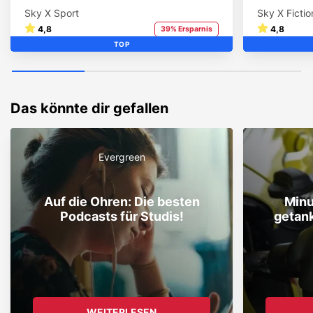
Sky X Sport
Sky X Fictio
4,8
4,8
39% Ersparnis
TOP
Das könnte dir gefallen
Evergreen
Auf die Ohren: Die besten
Minu
Podcasts für Studis!
getank
WEITERLESEN