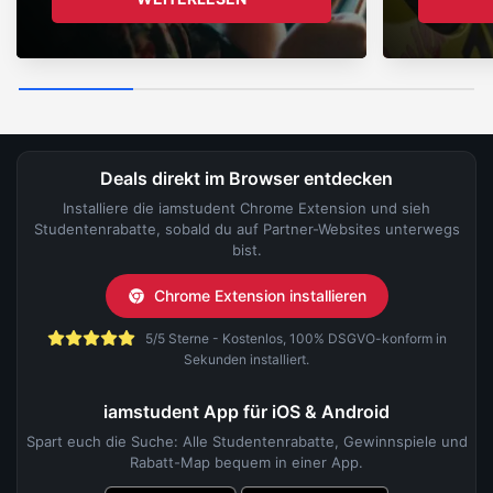
Deals direkt im Browser entdecken
Installiere die iamstudent Chrome Extension und sieh
Studentenrabatte, sobald du auf Partner-Websites unterwegs
bist.
Chrome Extension installieren
5/5 Sterne - Kostenlos, 100% DSGVO-konform in
Sekunden installiert.
iamstudent App für iOS & Android
Spart euch die Suche: Alle Studentenrabatte, Gewinnspiele und
Rabatt-Map bequem in einer App.