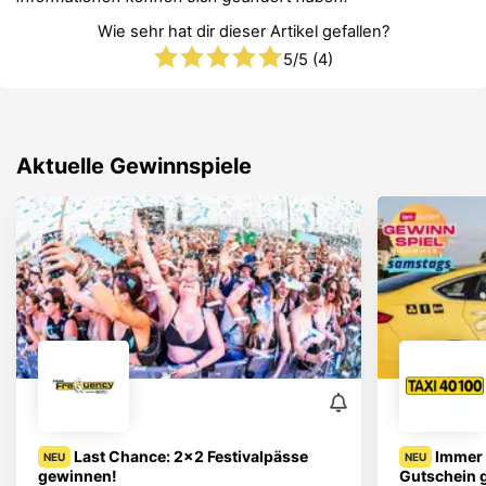
Wie sehr hat dir dieser Artikel gefallen?
5
/5 (
4
)
Aktuelle Gewinnspiele
Last Chance: 2x2 Festivalpässe
Immer 
NEU
NEU
gewinnen!
Gutschein 