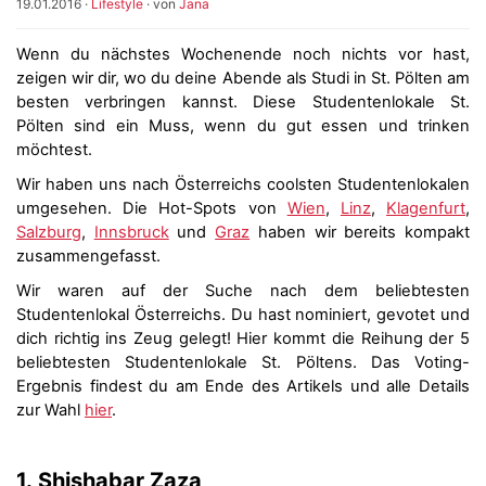
19.01.2016
·
Lifestyle
· von
Jana
Wenn du nächstes Wochenende noch nichts vor hast,
zeigen wir dir, wo du deine Abende als Studi in St. Pölten am
besten verbringen kannst. Diese Studentenlokale St.
Pölten sind ein Muss, wenn du gut essen und trinken
möchtest.
Wir haben uns nach Österreichs coolsten Studentenlokalen
umgesehen. Die Hot-Spots von
Wien
,
Linz
,
Klagenfurt
,
Salzburg
,
Innsbruck
und
Graz
haben wir bereits kompakt
zusammengefasst.
Wir waren auf der Suche nach dem beliebtesten
Studentenlokal Österreichs. Du hast nominiert, gevotet und
dich richtig ins Zeug gelegt! Hier kommt die Reihung der 5
beliebtesten Studentenlokale St. Pöltens. Das Voting-
Ergebnis findest du am Ende des Artikels und alle Details
zur Wahl
hier
.
1. Shishabar Zaza