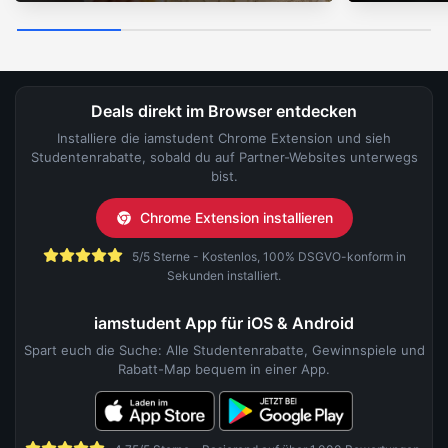
Deals direkt im Browser entdecken
Installiere die iamstudent Chrome Extension und sieh
Studentenrabatte, sobald du auf Partner-Websites unterwegs
bist.
Chrome Extension installieren
5/5 Sterne - Kostenlos, 100% DSGVO-konform in
Sekunden installiert.
iamstudent App für iOS & Android
Spart euch die Suche: Alle Studentenrabatte, Gewinnspiele und
Rabatt-Map bequem in einer App.