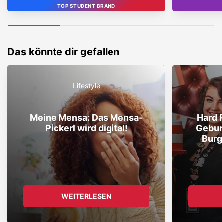
TOP STUDENT BRAND
STUDENT BRAND
TOP
Das könnte dir gefallen
Lifestyle
Meine Mensa: Das Mensa-
Hard 
Pickerl wird digital!
Gebur
Burg
WEITERLESEN