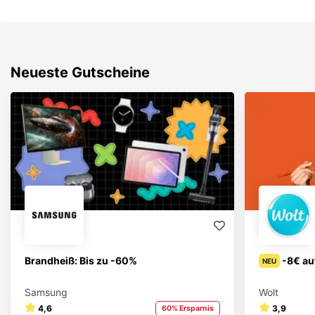
Neueste Gutscheine
Brandheiß: Bis zu -60%
-8€ au
NEU
Samsung
Wolt
4,6
3,9
60% Ersparnis