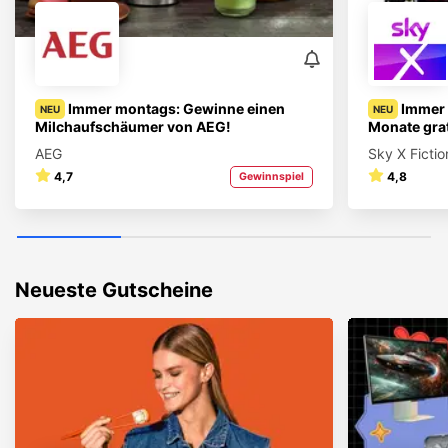
Immer montags: Gewinne einen
Immer 
NEU
NEU
Milchaufschäumer von AEG!
Monate gra
AEG
Sky X Fictio
4,7
4,8
Gewinnspiel
Neueste Gutscheine