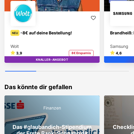
-8€ auf deine Bestellung!
Brandheiß: 
NEU
Wolt
Samsung
3,9
4,6
8€ Ersparnis
KNALLER-ANGEBOT
TOP
Das könnte dir gefallen
Finanzen
Das #glaubandich-Stipendium
Checkli
der Erste Bank: Schnapp dir
d