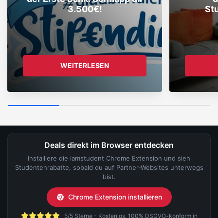
3.500€!
St
WEITERLESEN
Deals direkt im Browser entdecken
Installiere die iamstudent Chrome Extension und sieh
Studentenrabatte, sobald du auf Partner-Websites unterwegs
bist.
Chrome Extension installieren
5/5 Sterne - Kostenlos, 100% DSGVO-konform in