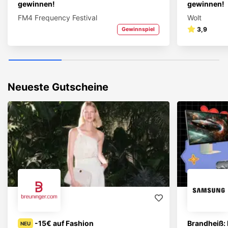
gewinnen!
gewinnen!
FM4 Frequency Festival
Wolt
3,9
Gewinnspiel
Neueste Gutscheine
-15€ auf Fashion
Brandheiß: 
NEU