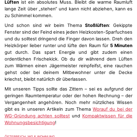
Lüften
ist ein absolutes Muss. Bleibt die warme Raumluft
lange Zeit über „stehen“ und kann nicht abziehen, kann es
zu Schimmel kommen.
Und schon sind wir beim Thema
Stoßlüften
: Gekippte
Fenster sind der Feind eines jeden Heizkosten-Sparfuchses
und du solltest dringend die Finger davon lassen. Dreh den
Heizkörper lieber runter und lüfte den Raum für
5 Minuten
gut durch. Das spart Energie und gibt zudem einen
ordentlichen Frischekick. Ob du dir während dem Lüften
zum Wärmen einen Jägermeister reinpfeifst, eine rauchen
gehst oder bei deinem Mitbewohner unter die Decke
kriechst, bleibt natürlich dir überlassen.
Mit unseren Tipps sollte das Zittern – sei es aufgrund der
geringen Raumtemperatur oder der hohen Rechnung – der
Vergangenheit angehören. Noch mehr nützliches Wissen
gibt es in unseren Artikeln zum Thema
Worauf du bei der
WG-Gründung achten solltest
und
Kompaktwissen für die
Wohnungsbesichtigung
!
ÖSTERREICH
,
WG & WOHNUNG