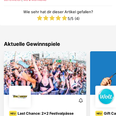
Wie sehr hat dir dieser Artikel gefallen?
5
/5 (
4
)
Aktuelle Gewinnspiele
Last Chance: 2x2 Festivalpässe
Gift C
NEU
NEU