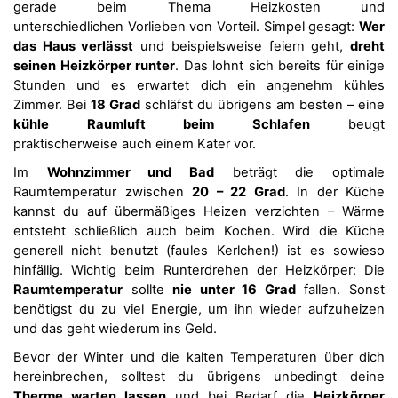
gerade beim Thema Heizkosten und
unterschiedlichen Vorlieben von Vorteil. Simpel gesagt:
Wer
das Haus verlässt
und beispielsweise feiern geht,
dreht
seinen Heizkörper runter
. Das lohnt sich bereits für einige
Stunden und es erwartet dich ein angenehm kühles
Zimmer. Bei
18 Grad
schläfst du übrigens am besten – eine
kühle Raumluft beim Schlafen
beugt
praktischerweise auch einem Kater vor.
Im
Wohnzimmer und Bad
beträgt die optimale
Raumtemperatur zwischen
20 – 22 Grad
. In der Küche
kannst du auf übermäßiges Heizen verzichten – Wärme
entsteht schließlich auch beim Kochen. Wird die Küche
generell nicht benutzt (faules Kerlchen!) ist es sowieso
hinfällig. Wichtig beim Runterdrehen der Heizkörper: Die
Raumtemperatur
sollte
nie unter 16 Grad
fallen. Sonst
benötigst du zu viel Energie, um ihn wieder aufzuheizen
und das geht wiederum ins Geld.
Bevor der Winter und die kalten Temperaturen über dich
hereinbrechen, solltest du übrigens unbedingt deine
Therme warten lassen
und bei Bedarf die
Heizkörper