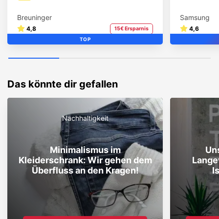
Breuninger
Samsung
4,8
4,6
15€ Ersparnis
TOP
Das könnte dir gefallen
Nachhaltigkeit
Minimalismus im
Un
Kleiderschrank: Wir gehen dem
Langew
Überfluss an den Kragen!
I