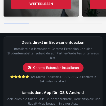
WEITERLESEN
Deals direkt im Browser entdecken
Installiere die iamstudent Chrome Extension und sieh
Studentenrabatte, sobald du auf Partner-Websites unterwegs
bist.
Chrome Extension installieren
5/5 Sterne - Kostenlos, 100% DSGVO-konform in
Sekunden installiert.
iamstudent App für iOS & Android
Spart euch die Suche: Alle Studentenrabatte, Gewinnspiele und
Rabatt-Map bequem in einer App.