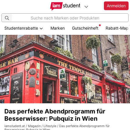
Anmelden
Studentenrabatte
Marken
Gutscheinheft
Rabatt-Map
Das perfekte Abendprogramm für
Besserwisser: Pubquiz in Wien
iamstudent.at
/
Magazin
/
Lifestyle
/ Das perfekte Abendprogramm für
Besserwisser: Pubquiz in Wien