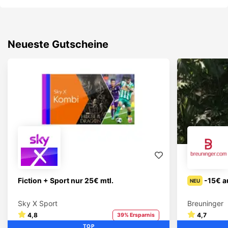
Neueste Gutscheine
Fiction + Sport nur 25€ mtl.
-15€ a
NEU
Sky X Sport
Breuninger
4,8
4,7
39% Ersparnis
TOP