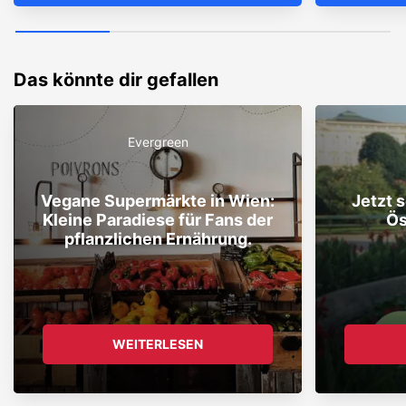
Das könnte dir gefallen
Evergreen
Vegane Supermärkte in Wien:
Jetzt 
Kleine Paradiese für Fans der
Ös
pflanzlichen Ernährung.
WEITERLESEN