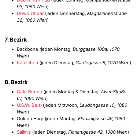
Dublin Irish Pub
(jeden Sonntag,
Gumpendorferstraße
93, 1060 Wien
)
Down Under
(jeden Donnerstag,
Magdalenenstraße
32, 1060 Wien
)
7. Bezirk
Backbone
(
jeden Montag,
Burggasse 100a, 1070
Wien
)
Käuzchen
(jeden Dienstag,
Gardegasse 8, 1070 Wien
)
8. Bezirk
Cafe Benno
(jeden Montag & Dienstag,
Alser Straße
67, 1080 Wien
)
U.S.W. Beisl
(jeden Mittwoch,
Laudongasse 10, 1080
Wien
)
Golden Harp (jeden Montag,
Florianigasse 46, 1080
Wien
)
Salim’s
(jeden Dienstag,
Florianigasse 42, 1080 Wien
)