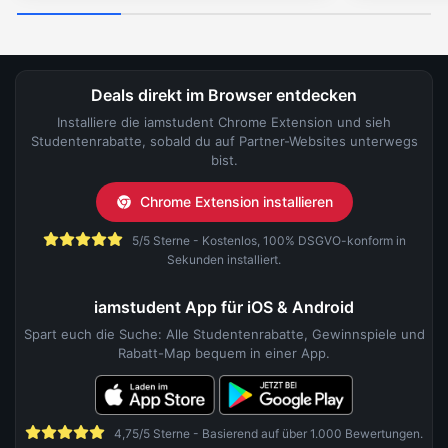
Deals direkt im Browser entdecken
Installiere die iamstudent Chrome Extension und sieh
Studentenrabatte, sobald du auf Partner-Websites unterwegs
bist.
Chrome Extension installieren
5/5 Sterne - Kostenlos, 100% DSGVO-konform in
Sekunden installiert.
iamstudent App für iOS & Android
Spart euch die Suche: Alle Studentenrabatte, Gewinnspiele und
Rabatt-Map bequem in einer App.
4,75/5 Sterne - Basierend auf über 1.000 Bewertungen.