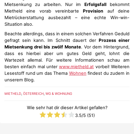
Mietsenkung zu arbeiten. Nur im
Erfolgsfall
bekommt
Mietheld eine vorab vereinbarte
Provision
auf deine
Mietrückerstattung ausbezahlt – eine echte Win-win-
Situation also.
Beachte allerdings, dass in einem solchen Verfahren Geduld
gefragt sein kann. Im Schnitt dauert der
Prozess einer
Mietsenkung drei bis zwölf Monate
. Vor dem Hintergrund,
dass es hierbei aber um gutes Geld geht, lohnt die
Wartezeit allemal. Für weitere Informationen schau am
besten einfach mal unter
www.mietheld.at
vorbei! Weiteren
Lesestoff rund um das Thema
Wohnen
findest du zudem in
unserem Blog.
MIETHELD
,
ÖSTERREICH
,
WG & WOHNUNG
Wie sehr hat dir dieser Artikel gefallen?
3.5
/5 (
51
)