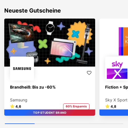
Neueste Gutscheine
Brandheiß: Bis zu -60%
Fiction + S
Samsung
Sky X Sport
4,6
4,8
60% Ersparnis
TOP STUDENT BRAND
STUDENT BRAND
TOP