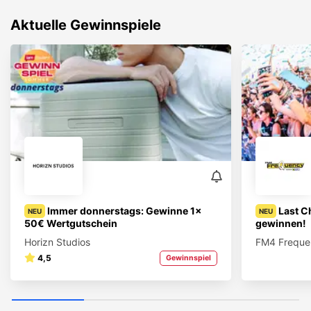
Aktuelle Gewinnspiele
Immer donnerstags: Gewinne 1x
Last C
NEU
NEU
50€ Wertgutschein
gewinnen!
Horizn Studios
FM4 Frequen
4,5
Gewinnspiel