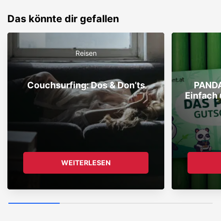
Das könnte dir gefallen
Reisen
Couchsurfing: Dos & Don’ts
PANDA
Einfach
WEITERLESEN