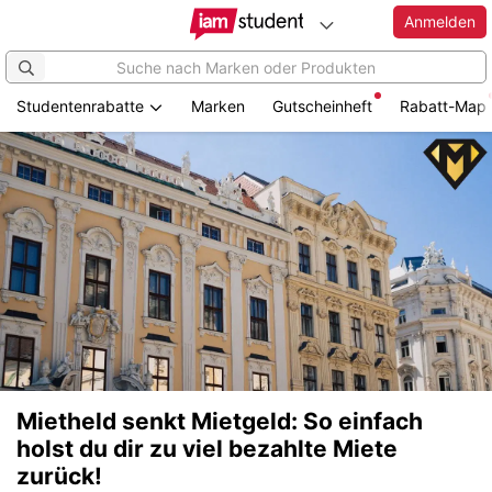
Anmelden
Studentenrabatte
Marken
Gutscheinheft
Rabatt-Map
Mietheld senkt Mietgeld: So einfach
holst du dir zu viel bezahlte Miete
zurück!