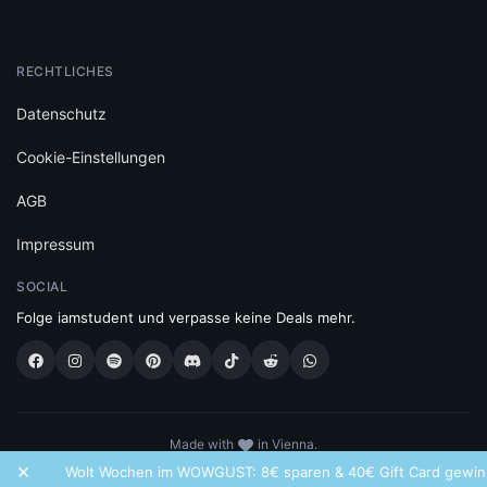
RECHTLICHES
Datenschutz
Cookie-Einstellungen
AGB
Impressum
SOCIAL
Folge iamstudent und verpasse keine Deals mehr.
Made with
in Vienna.
© 2026 High Five GmbH. Einfach mehr vom Studium.
×
Wolt Wochen im WOWGUST: 8€ sparen & 40€ Gift Card gewinn