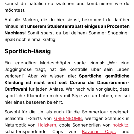
kannst du natürlich so switchen und kombinieren wie du
möchtest.
Auf alle Marken, die du hier siehst, bekommst du darüber
hinaus
mit unserem Studentenrabatt einiges an Prozenten
Nachlass
! Somit sparst du bei deinem Sommer-Shopping-
Spaß noch einmal kräftig!
Sportlich-lässig
Ein legendärer Modeschöpfer sagte einmal: „Wer eine
Jogginghose trägt, hat die Kontrolle über sein Leben
verloren!“ Aber wir wissen alle:
Sportliche, gemütliche
Kleidung ist nicht erst seit Corona die Dauerbrenner-
Outfitwahl
für jeden Anlass. Wer nach wie vor glaubt, dass
sportliche Klamotten nichts mit Style zu tun haben, der sei
hier eines besseren belehrt.
Sowohl für die Uni als auch für die Sommertour geeignet:
Schlichte T-Shirts von
GREENBOMB
, wertiger Schmuck in
Naturoptik von
Holzkern
, coole Sonnenbrillen von
holzkitz
,
schattenspendende Caps von
Bavarian Caps
und