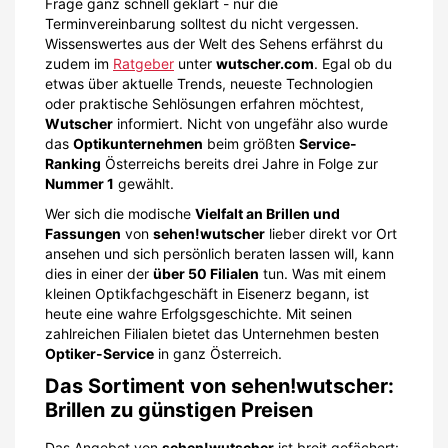
Frage ganz schnell geklärt - nur die
Terminvereinbarung solltest du nicht vergessen.
Wissenswertes aus der Welt des Sehens erfährst du
zudem im
Ratgeber
unter
wutscher.com
. Egal ob du
etwas über aktuelle Trends, neueste Technologien
oder praktische Sehlösungen erfahren möchtest,
Wutscher
informiert. Nicht von ungefähr also wurde
das
Optikunternehmen
beim größten
Service-
Ranking
Österreichs bereits drei Jahre in Folge zur
Nummer 1
gewählt.
Wer sich die modische
Vielfalt an Brillen und
Fassungen
von
sehen!wutscher
lieber direkt vor Ort
ansehen und sich persönlich beraten lassen will, kann
dies in einer der
über 50 Filialen
tun. Was mit einem
kleinen Optikfachgeschäft in Eisenerz begann, ist
heute eine wahre Erfolgsgeschichte. Mit seinen
zahlreichen Filialen bietet das Unternehmen besten
Optiker-Service
in ganz Österreich.
Das Sortiment von sehen!wutscher:
Brillen zu günstigen Preisen
Das Angebot von
sehen!wutscher
ist breit gefächert: