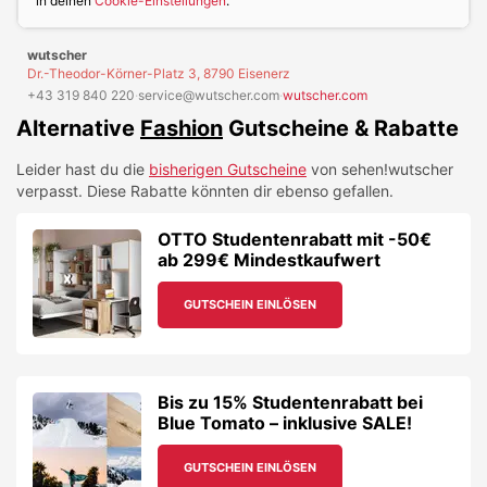
in deinen
Cookie-Einstellungen
.
wutscher
Dr.-Theodor-Körner-Platz 3, 8790 Eisenerz
+43 319 840 220
·
service@wutscher.com
·
wutscher.com
Alternative
Fashion
Gutscheine & Rabatte
Leider hast du die
bisherigen Gutscheine
von
sehen!wutscher
verpasst. Diese Rabatte könnten dir ebenso gefallen.
OTTO Studentenrabatt mit -50€
ab 299€ Mindestkaufwert
GUTSCHEIN EINLÖSEN
Bis zu 15% Studentenrabatt bei
Blue Tomato – inklusive SALE!
GUTSCHEIN EINLÖSEN