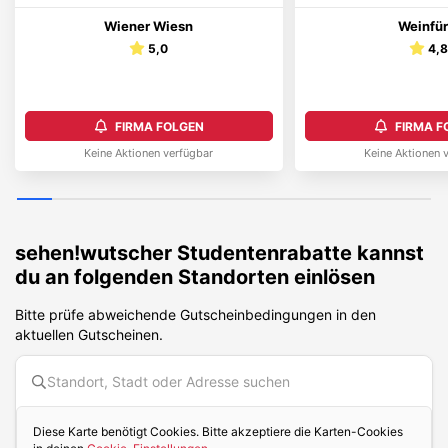
Wiener Wiesn
Weinfür
5,0
4,
FIRMA FOLGEN
FIRMA F
Keine Aktionen verfügbar
Keine Aktionen 
sehen!wutscher
Studentenrabatte kannst
du an folgenden Standorten einlösen
Bitte prüfe abweichende Gutscheinbedingungen in den
aktuellen Gutscheinen.
Diese Karte benötigt Cookies. Bitte akzeptiere die Karten-Cookies