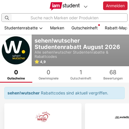
Anmelden
Studentenrabatte
Marken
Gutscheinheft
Rabatt-Map
Zum
sehen!wutscher
Hauptinhalt
Studentenrabatt August 2026
springen
Alle
sehen!wutscher
Studentenrabatte &
Rabattcodes
4,9
0
0
1
68
Gutscheine
Gewinnspiele
Gutscheinheft
Bewertungen
sehen!wutscher
Rabattcodes sind aktuell vergriffen.