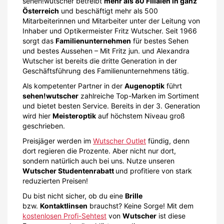
sehen!wutscher betreibt
mehr als 80 Filialen in ganz
Österreich
und beschäftigt mehr als 500
Mitarbeiterinnen und Mitarbeiter unter der Leitung von
Inhaber und Optikermeister Fritz Wutscher. Seit 1966
sorgt das
Familienunternehmen
für bestes Sehen
und bestes Aussehen – Mit Fritz jun. und Alexandra
Wutscher ist bereits die dritte Generation in der
Geschäftsführung des Familienunternehmens tätig.
Als kompetenter Partner in der
Augenoptik
führt
sehen!wutscher
zahlreiche Top-Marken im Sortiment
und bietet besten Service. Bereits in der 3. Generation
wird hier
Meisteroptik
auf höchstem Niveau groß
geschrieben.
Preisjäger werden im
Wutscher Outlet
fündig, denn
dort regieren die Prozente. Aber nicht nur dort,
sondern natürlich auch bei uns. Nutze unseren
Wutscher Studentenrabatt
und profitiere von stark
reduzierten Preisen!
Du bist nicht sicher, ob du eine
Brille
bzw.
Kontaktlinsen
brauchst? Keine Sorge! Mit dem
kostenlosen Profi-Sehtest
von
Wutscher
ist diese