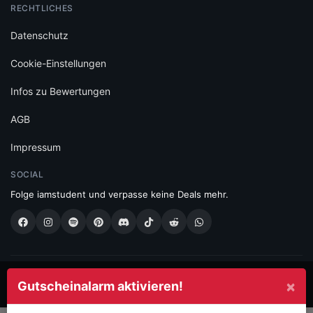
RECHTLICHES
Datenschutz
Cookie-Einstellungen
Infos zu Bewertungen
AGB
Impressum
SOCIAL
Folge iamstudent und verpasse keine Deals mehr.
Made with
in Vienna.
×
Gutscheinalarm aktivieren!
© 2026 High Five GmbH. Einfach mehr vom Studium.