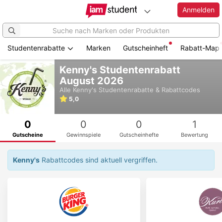
Anmelden
Studentenrabatte
Marken
Gutscheinheft
Rabatt-Map
Zum
Kenny's Studentenrabatt
Hauptinhalt
August 2026
springen
Alle
Kenny's
Studentenrabatte & Rabattcodes
5,0
0
0
0
1
Gutscheine
Gewinnspiele
Gutscheinhefte
Bewertung
Kenny's
Rabattcodes sind aktuell vergriffen.