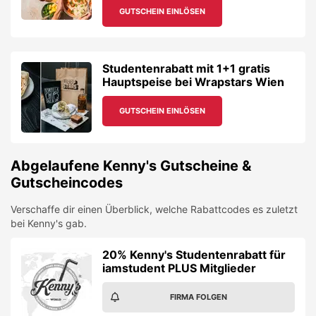
GUTSCHEIN EINLÖSEN
Studentenrabatt mit 1+1 gratis
Hauptspeise bei Wrapstars Wien
GUTSCHEIN EINLÖSEN
Abgelaufene
Kenny's
Gutscheine &
Gutscheincodes
Verschaffe dir einen Überblick, welche Rabattcodes es zuletzt
bei
Kenny's
gab.
20% Kenny's Studentenrabatt für
iamstudent PLUS Mitglieder
FIRMA FOLGEN