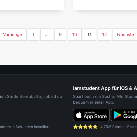
Vorherige
1
…
9
10
11
12
Nächste
iamstudent App für iOS & 
sieh Studentenrabatte, sobald du
Spart euch die Suche: Alle Stud
bequem in einer App.
orm in Sekunden installiert.
4,75/5 Sterne - Basie