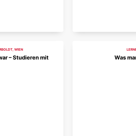
MBOLDT
,
WIEN
LERN
ar – Studieren mit
Was man