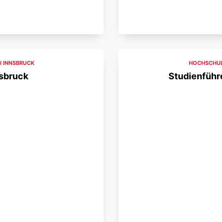
I INNSBRUCK
HOCHSCHUL
nsbruck
Studienführe