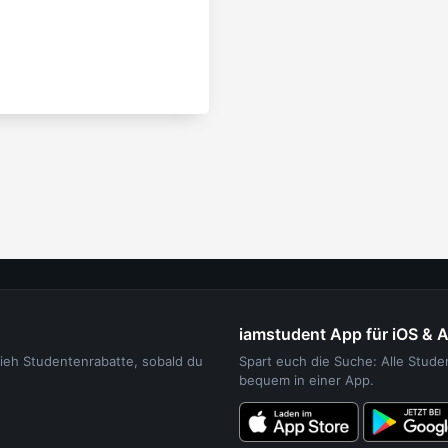
iamstudent App für iOS & 
sieh Studentenrabatte, sobald du
Spart euch die Suche: Alle Stud
bequem in einer App.