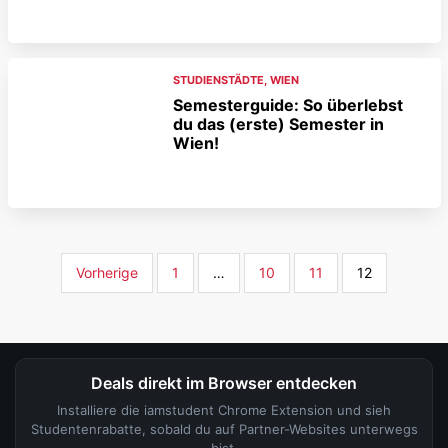
STUDIENSTÄDTE
,
WIEN
Semesterguide: So überlebst
du das (erste) Semester in
Wien!
Vorherige
1
…
10
11
12
Deals direkt im Browser entdecken
Installiere die iamstudent Chrome Extension und sieh
Studentenrabatte, sobald du auf Partner-Websites unterwegs