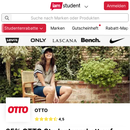
Anmelden
Studentenrabatte
Marken
Gutscheinheft
Rabatt-Map
Zum
Hauptinhalt
springen
OTTO
4,5