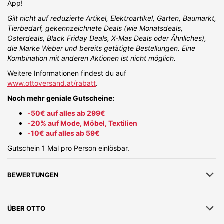
App!
Exklusive Vorteile für Studenten &
Studentinnen im OTTO Onlineshop:
Gilt nicht auf reduzierte Artikel, Elektroartikel, Garten, Baumarkt,
Tierbedarf, gekennzeichnete Deals (wie Monatsdeals,
25% Rabatt auf deine Bestellung von Möbel, Mode,
Osterdeals, Black Friday Deals, X-Mas Deals oder Ähnliches),
Heimtextilien
die Marke Weber und bereits getätigte Bestellungen. Eine
Regelmäßige Angebote für Studierende
Kombination mit anderen Aktionen ist nicht möglich.
Flexible Zahlungsmöglichkeiten
Schnelle Lieferung
Weitere Informationen findest du auf
Kostenloser Rückversand
www.ottoversand.at/rabatt
.
Noch mehr geniale Gutscheine:
-50€ auf alles ab 299€
-20% auf Mode, Möbel, Textilien
-10€ auf alles ab 59€
Gutschein 1 Mal pro Person einlösbar.
BEWERTUNGEN
ÜBER
OTTO