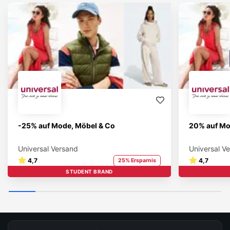
-25% auf Mode, Möbel & Co
20% auf Mod
Universal Versand
Universal V
4,7
4,7
25% Ersparnis
STUDENT BRAND