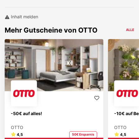
Inhalt melden
Mehr
Gutscheine von
OTTO
ALLE
-50€ auf alles!
-10€ auf Be
OTTO
OTTO
4,5
4,5
50€ Ersparnis