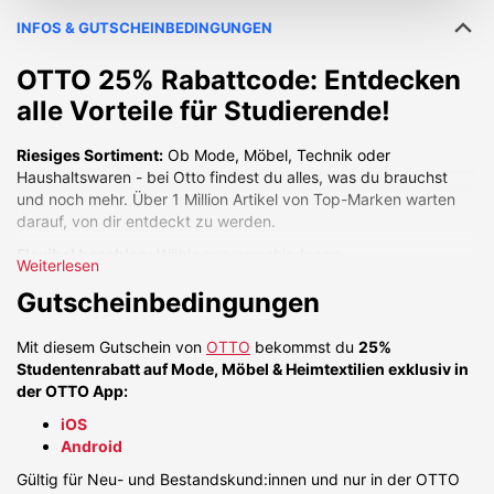
INFOS & GUTSCHEINBEDINGUNGEN
OTTO 25% Rabattcode: Entdecken
alle Vorteile für Studierende!
Riesiges Sortiment:
Ob Mode, Möbel, Technik oder
Haushaltswaren - bei Otto findest du alles, was du brauchst
und noch mehr. Über 1 Million Artikel von Top-Marken warten
darauf, von dir entdeckt zu werden.
Flexibel bezahlen:
Wähle aus verschiedenen
Weiterlesen
Zahlungsmöglichkeiten diejenige, die am besten zu dir passt.
Gutscheinbedingungen
Kauf auf Rechnung, Ratenzahlung, Vorkasse oder PayPal -
ganz wie du willst.
Mit diesem Gutschein von
OTTO
bekommst du
25%
Schnell geliefert, schnell aufgebaut:
Profitiere von der
Studentenrabatt auf Mode, Möbel & Heimtextilien exklusiv in
schnellen Lieferung und dem zuverlässigen Versand. Bei Bedarf
der OTTO App:
kannst du auch den praktischen Aufbauservice nutzen.
iOS
Kostenlos retournieren:
Nicht zufrieden? Kein Problem! Bei
Android
Otto hast du 30 Tage Zeit, deine Artikel kostenlos
zurückzusenden.
Gültig für Neu- und Bestandskund:innen und nur in der OTTO