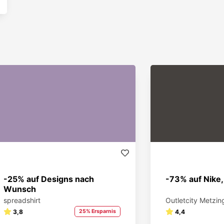
-25% auf Designs nach
-73% auf Nike,
Wunsch
spreadshirt
Outletcity Metzin
3,8
25% Ersparnis
4,4