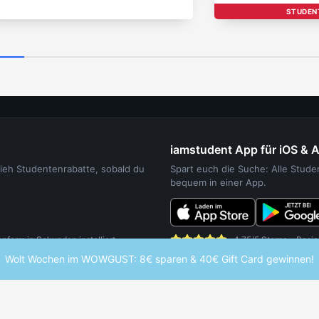
STUDEN
iamstudent App für iOS & 
sieh Studentenrabatte, sobald du
Spart euch die Suche: Alle Stud
bequem in einer App.
orm in Sekunden installiert.
4,75/5 Sterne - Basie
Wolt Wochen im WOWGUST: 8€ sparen & 40€ Gift Card gewinnen!
UDENTEN
WEITERE SERVICES