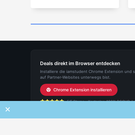
Deals direkt im Browser entdecken
Installiere die iamstudent Chrome Extension und 
auf Partner-Websites unterwegs bist.
Chrome Extension installieren
5/5 Sterne - Kostenlos, 100% DSGVO-konf
×
IAMSTUDENT
FÜR ST