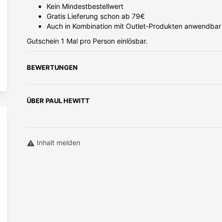
Kein Mindestbestellwert
Angebo
Gratis Lieferung schon ab 79€
Next
Auch in Kombination mit Outlet-Produkten anwendbar
Johannes Kepler Universität Linz Student -
Gutschein 1 Mal pro Person einlösbar.
03.06.2026
Universität Innsbruck S
BEWERTUNGEN
ÜBER
PAUL HEWITT
Inhalt melden