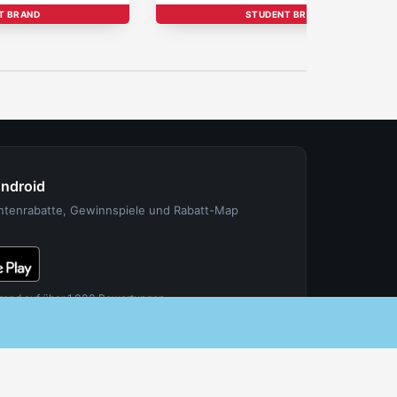
T BRAND
STUDENT BRAND
Android
entenrabatte, Gewinnspiele und Rabatt-Map
rend auf über 1.000 Bewertungen.
FÜR PARTNER