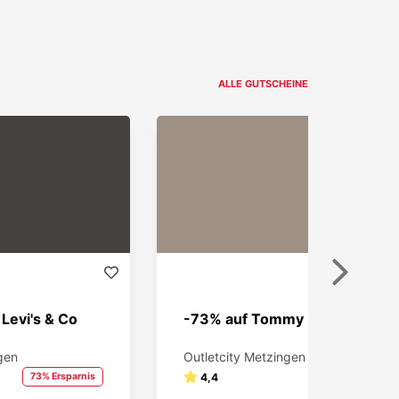
ALLE GUTSCHEINE
Weiter
 Levi's & Co
-73% auf Tommy Hilfiger
gen
Outletcity Metzingen
73% Ersparnis
4,4
73% Ersparnis