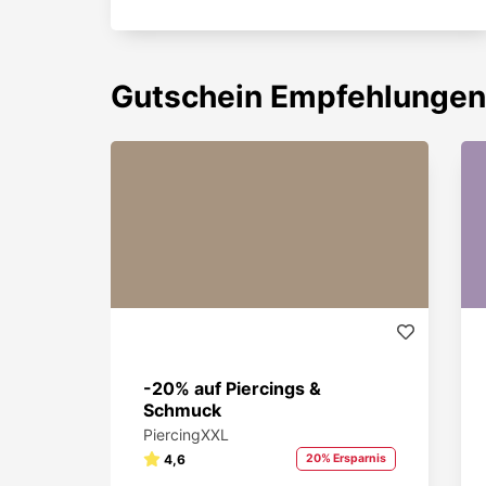
Gutschein
Empfehlungen
-20% auf Piercings &
Schmuck
PiercingXXL
4,6
20% Ersparnis