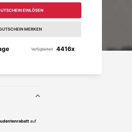
UTSCHEIN EINLÖSEN
GUTSCHEIN MERKEN
age
4416x
Verfügbarkeit
udentenrabatt
auf
danke für das
Unkompliziert und zuverlässig.