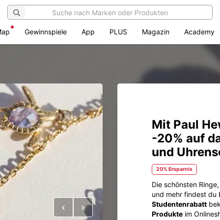
Map
Gewinnspiele
App
PLUS
Magazin
Academy
Mit Paul He
-20% auf d
und Uhrenso
20% Ersparnis
Die schönsten Ringe,
und mehr findest du
Studentenrabatt
bek
Vorheriges
Nächstes
Produkte
im Onlines