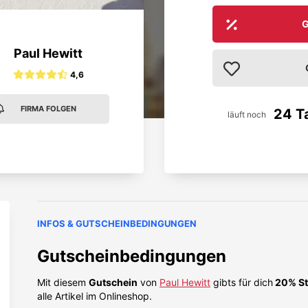
G
Paul Hewitt
4,6
FIRMA FOLGEN
24 T
läuft noch
INFOS & GUTSCHEINBEDINGUNGEN
Gutscheinbedingungen
Mit diesem
Gutschein
von
Paul Hewitt
gibts für dich
20% St
alle Artikel im Onlineshop.
Unkompliziert und zuverlässig.
Klasse Aktion, 