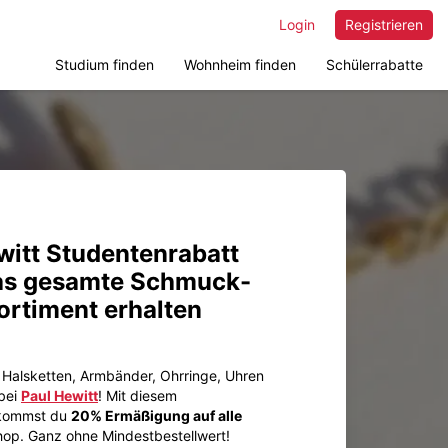
Login
Registrieren
Studium finden
Wohnheim finden
Schülerrabatte
witt Studentenrabatt
as gesamte Schmuck-
rtiment erhalten
 Halsketten, Armbänder, Ohrringe, Uhren
 bei
Paul Hewitt
! Mit diesem
ommst du
20% Ermäßigung auf alle
hop. Ganz ohne Mindestbestellwert!