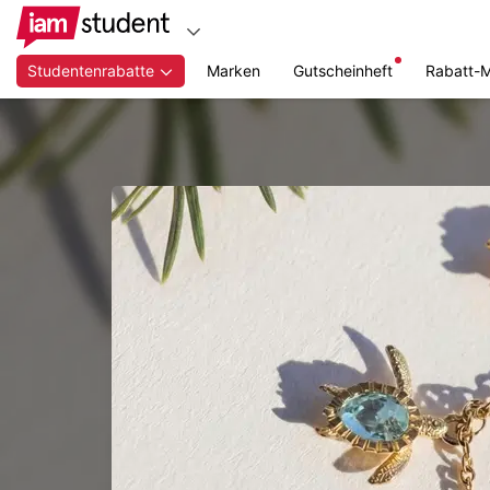
Studentenrabatte
Marken
Gutscheinheft
Rabatt-
Zum
Hauptinhalt
springen