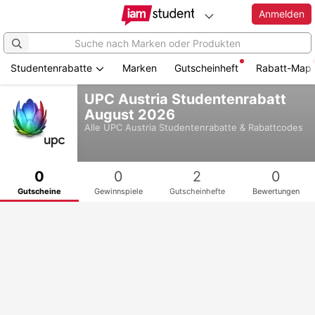
Anmelden
Studentenrabatte
Marken
Gutscheinheft
Rabatt-Map
Zum
UPC Austria Studentenrabatt
Hauptinhalt
August 2026
springen
Alle
UPC Austria
Studentenrabatte & Rabattcodes
0
0
2
0
Gutscheine
Gewinnspiele
Gutscheinhefte
Bewertungen