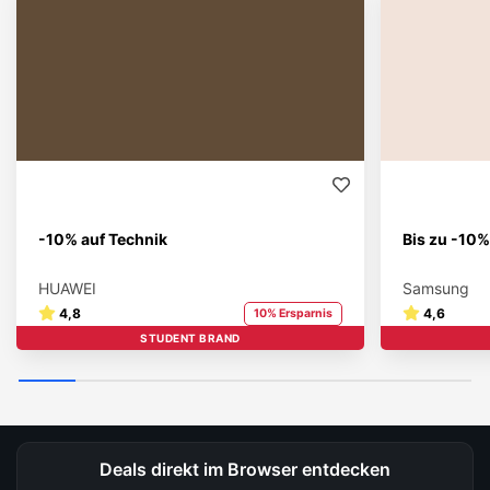
-10% auf Technik
Bis zu -10%
HUAWEI
Samsung
4,8
4,6
10% Ersparnis
STUDENT BRAND
Deals direkt im Browser entdecken