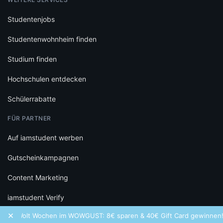
Studentenjobs
Studentenwohnheim finden
Studium finden
Hochschulen entdecken
Schülerrabatte
FÜR PARTNER
Auf iamstudent werben
Gutscheinkampagnen
Content Marketing
iamstudent Verify
×
Wolt Wochen im WOWGUST: 8€ sparen & 40€ Gift Card gewinnen!