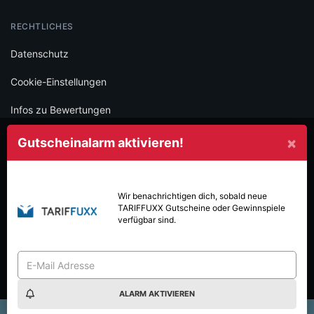
RECHTLICHES
Datenschutz
Cookie-Einstellungen
Infos zu Bewertungen
AGB
×
Gutscheinalarm aktivieren!
Impressum
SOCIAL
Wir benachrichtigen dich, sobald neue
TARIFFUXX
Gutscheine oder Gewinnspiele
Folge iamstudent und verpasse keine Deals mehr.
verfügbar sind.
ALARM AKTIVIEREN
Made with
in Vienna.
© 2026 High Five GmbH. Einfach mehr vom Studium.
×
 Wochen im WOWGUST: 8€ sparen & 40€ Gift Card gewinnen!