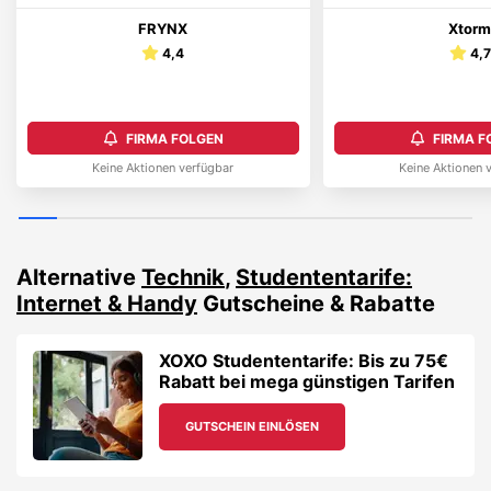
FRYNX
Xtor
4,4
4,7
FIRMA FOLGEN
FIRMA F
Keine Aktionen verfügbar
Keine Aktionen 
Alternative
Technik
,
Studententarife:
Internet & Handy
Gutscheine & Rabatte
XOXO Studententarife: Bis zu 75€
Rabatt bei mega günstigen Tarifen
GUTSCHEIN EINLÖSEN