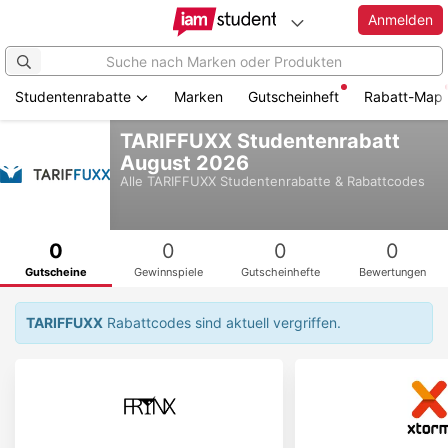
Anmelden
Studentenrabatte
Marken
Gutscheinheft
Rabatt-Map
Zum
TARIFFUXX Studentenrabatt
Hauptinhalt
August 2026
springen
Alle
TARIFFUXX
Studentenrabatte & Rabattcodes
0
0
0
0
Gutscheine
Gewinnspiele
Gutscheinhefte
Bewertungen
TARIFFUXX
Rabattcodes sind aktuell vergriffen.