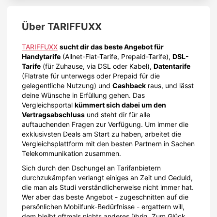
Über
TARIFFUXX
TARIFFUXX
sucht dir das beste Angebot für
Handytarife
(Allnet-Flat-Tarife, Prepaid-Tarife),
DSL-
Tarife
(für Zuhause, via DSL oder Kabel),
Datentarife
(Flatrate für unterwegs oder Prepaid für die
gelegentliche Nutzung) und
Cashback
raus, und lässt
deine Wünsche in Erfüllung gehen. Das
Vergleichsportal
kümmert sich dabei um den
Vertragsabschluss
und steht dir für alle
auftauchenden Fragen zur Verfügung. Um immer die
exklusivsten Deals am Start zu haben, arbeitet die
Vergleichsplattform mit den besten Partnern in Sachen
Telekommunikation zusammen.
Sich durch den Dschungel an Tarifanbietern
durchzukämpfen verlangt einiges an Zeit und Geduld,
die man als Studi verständlicherweise nicht immer hat.
Wer aber das beste Angebot - zugeschnitten auf die
persönlichen Mobilfunk-Bedürfnisse - ergattern will,
dem bleibt oftmals nichts anderes übrig. Zum Glück