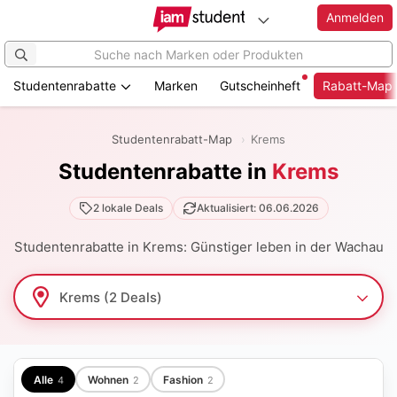
Anmelden
Studentenrabatte
Marken
Gutscheinheft
Rabatt-Map
Zum
Hauptinhalt
Studentenrabatt-Map
Krems
springen
Studentenrabatte in
Krems
2 lokale Deals
Aktualisiert: 06.06.2026
Studentenrabatte in Krems: Günstiger leben in der Wachau
Alle
Wohnen
Fashion
4
2
2