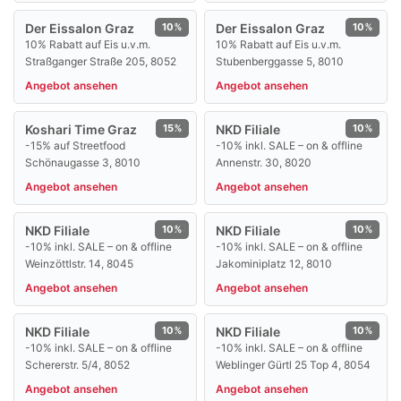
Der Eissalon Graz
10%
Der Eissalon Graz
10%
10% Rabatt auf Eis u.v.m.
10% Rabatt auf Eis u.v.m.
Straßganger Straße 205, 8052
Stubenberggasse 5, 8010
Angebot ansehen
Angebot ansehen
Koshari Time Graz
15%
NKD Filiale
10%
-15% auf Streetfood
-10% inkl. SALE – on & offline
Schönaugasse 3, 8010
Annenstr. 30, 8020
Angebot ansehen
Angebot ansehen
NKD Filiale
10%
NKD Filiale
10%
-10% inkl. SALE – on & offline
-10% inkl. SALE – on & offline
Weinzöttlstr. 14, 8045
Jakominiplatz 12, 8010
Angebot ansehen
Angebot ansehen
NKD Filiale
10%
NKD Filiale
10%
-10% inkl. SALE – on & offline
-10% inkl. SALE – on & offline
Schererstr. 5/4, 8052
Weblinger Gürtl 25 Top 4, 8054
Angebot ansehen
Angebot ansehen