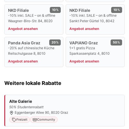
NKD Filiale
10%
NKD Filiale
10%
-10% inkl. SALE – on & offline
-10% inkl. SALE – on & offline
Waagner-Biro-Str. 84, 8020
Sankt Peter Gürtel 10, 8042
Angebot ansehen
Angebot ansehen
Panda Asia Graz
20%
VAPIANO Graz
50%
-20% auf chinesische Küche
1+1 gratis Pizza
Reitschulgasse 8, 8010
Sparkassenplatz 4, 8010
Angebot ansehen
Angebot ansehen
Weitere lokale Rabatte
Alte Galerie
50% Studentenrabatt
Eggenberger Allee 90, 8020 Graz
Freizeit
Community