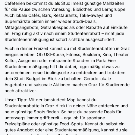
Cafeterien bekommst du als Studi meist günstige Mahlzeiten
für die Pause zwischen Vorlesung, Bibliothek und Lerngruppe.
Auch lokale Cafés, Bars, Restaurants, Take-aways und
Supermärkte bieten immer wieder Studi-Deals,
Mittagsangebote, Getränkespecials oder Rabatte auf Einkäufe
an. Frag ruhig aktiv nach einem Studentenrabatt – nicht jede
Studentenermäßigung ist sofort sichtbar ausgeschildert.
Auch in deiner Freizeit kannst du mit Studentenrabatten in Graz
einiges erleben. Ob USI-Kurse, Fitness, Bouldern, Kino, Theater,
Kultur, Ausgehen oder entspannte Stunden im Park: Eine
Studentenermäßigung hilft dir dabei, regelmäßig etwas zu
unternehmen, neue Lieblingsorte zu entdecken und trotzdem
dein Studi-Budget im Blick zu behalten. Gerade lokale
Angebote und saisonale Aktionen machen Graz für Studierende
noch attraktiver.
Unser Tipp: Mit der iamstudent Map kannst du
Studentenrabatte in Graz direkt in deiner Nähe entdecken und
neue günstige Spots finden. So hast du passende Deals für
unterwegs immer griffbereit – egal ob für spontane
Freizeitpläne oder günstige Food-Spots. Kennst du selbst ein
gutes Angebot oder eine Studentenermäßigung, kannst du sie