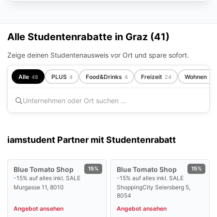
Alle Studentenrabatte in Graz (
41
)
Zeige deinen Studentenausweis vor Ort und spare sofort.
Alle
PLUS
Food&Drinks
Freizeit
Wohnen
48
4
4
24
7
iamstudent Partner mit Studentenrabatt
Blue Tomato Shop
15%
Blue Tomato Shop
15%
-15% auf alles inkl. SALE
-15% auf alles inkl. SALE
Murgasse 11, 8010
ShoppingCity Seiersberg 5,
8054
Angebot ansehen
Angebot ansehen