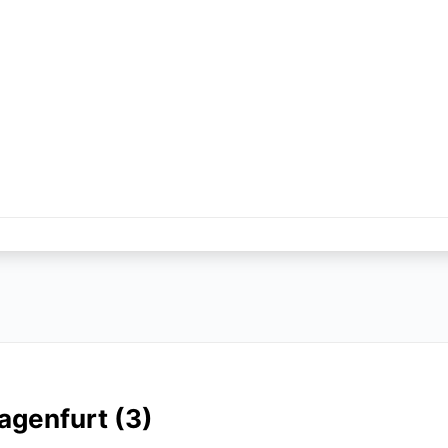
agenfurt (
3
)
fort.