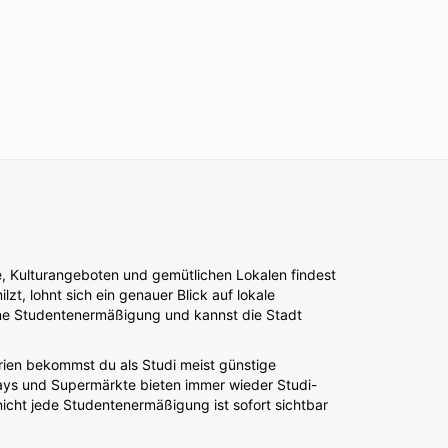
ee, Kulturangeboten und gemütlichen Lokalen findest
t, lohnt sich ein genauer Blick auf lokale
eine Studentenermäßigung und kannst die Stadt
rien bekommst du als Studi meist günstige
ways und Supermärkte bieten immer wieder Studi-
icht jede Studentenermäßigung ist sofort sichtbar
, Theater, Kultur, Ausgehen oder entspannte Stunden
ecken und trotzdem dein Studi-Budget im Blick zu