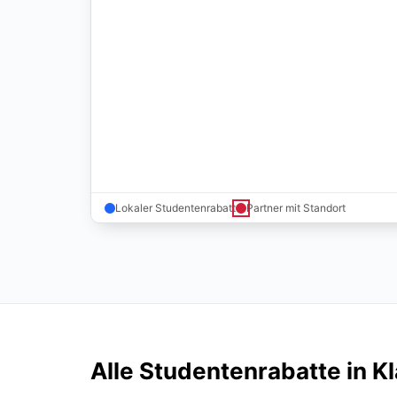
Lokaler Studentenrabatt
Partner mit Standort
Alle Studentenrabatte in Kl
Zeige deinen Studentenausweis vor Ort und spare so