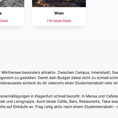
s
Wien
 Deals
116 lokale Deals
t am Wörthersee besonders attraktiv. Zwischen Campus, Innenstadt, S
sreich zu gestalten. Damit dein Budget dabei nicht zu schnell schmilz
ndenausweis sicherst du dir vielerorts einen Studentenrabatt oder 
tenermäßigungen in Klagenfurt schnell bezahlt. In Mensa und Cafete
othek und Lerngruppe. Auch lokale Cafés, Bars, Restaurants, Take-a
te auf Einkäufe an. Frag ruhig aktiv nach einem Studentenrabatt – n
ten in Klagenfurt einiges erleben. Ob Sport, Fitness, Bouldern, Kino
dabei, regelmäßig etwas zu unternehmen, neue Lieblingsorte zu entd