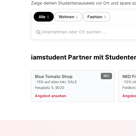
Alle
Wohnen
Fashion
5
2
3
iamstudent Partner mit Studente
Blue Tomato Shop
15%
NKD Fi
-15% auf alles inkl. SALE
-10% ink
Heuplatz 5, 9020
Feldkirc
Angebot ansehen
Angebo