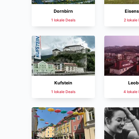
Dornbirn
Eisens
1 lokale Deals
2 lokale
Kufstein
Leob
1 lokale Deals
4 lokale