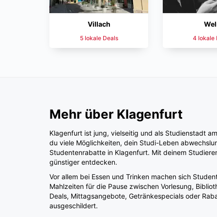
Villach
Wel
5 lokale Deals
4 lokale
Mehr über Klagenfurt
Klagenfurt ist jung, vielseitig und als Studienstad
du viele Möglichkeiten, dein Studi-Leben abwechslung
Studentenrabatte in Klagenfurt. Mit deinem Studiere
günstiger entdecken.
Vor allem bei Essen und Trinken machen sich Studen
Mahlzeiten für die Pause zwischen Vorlesung, Bibli
Deals, Mittagsangebote, Getränkespecials oder Rabat
ausgeschildert.
Auch in deiner Freizeit kannst du mit Studentenrabat
am Wörthersee: Eine Studentenermäßigung hilft dir 