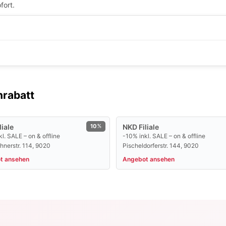
nrabatt
liale
10%
NKD Filiale
l. SALE – on & offline
-10% inkl. SALE – on & offline
hnerstr. 114, 9020
Pischeldorferstr. 144, 9020
t ansehen
Angebot ansehen