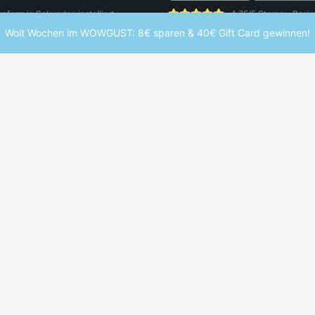
orm in Sekunden installiert.
4,75/5 Sterne - Basie
Wolt Wochen im WOWGUST: 8€ sparen & 40€ Gift Card gewinnen!
UDENTEN
WEITERE SERVICES
enrabatte Übersicht
Studentenjobs
e Marken
Studentenwohnheim finden
enrabatt-Map
Studium finden
inheft
Hochschulen entdecken
ent App
Schülerrabatte
ter
mstudent und verpasse keine Deals mehr.