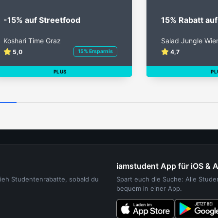
-15% auf Streetfood
15% Rabatt au
Koshari Time Graz
Salad Jungle Wie
5,0
15% Ersparnis
4,7
PLUS
PL
iamstudent App für iOS & 
sieh Studentenrabatte, sobald du
Spart euch die Suche: Alle Stud
bequem in einer App.