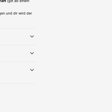
häft
(gilt ab einem
en und dir wird der