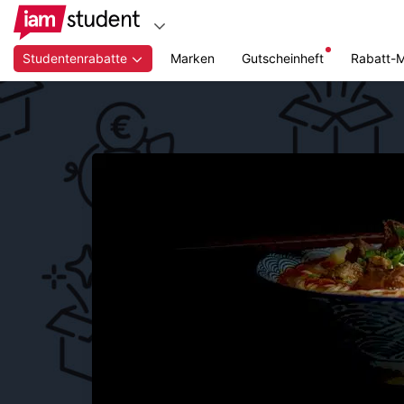
Studentenrabatte
Marken
Gutscheinheft
Rabatt-
Zum
Hauptinhalt
springen