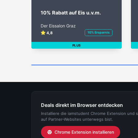
10% Rabatt auf Eis u.v.m.
Der Eissalon Graz
4,8
10% Ersparnis
PLUS
Deals direkt im Browser entdecken
Installiere die iamstudent Chrome Extension und 
auf Partner-Websites unterwegs bist.
Chrome Extension installieren