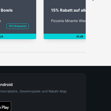
f Bowls
15% Rabatt auf alle Pizzen
n
Pizzeria Minante Wien
15% Ersparnis
15% Ersparnis
US
PLUS
Android
entenrabatte, Gewinnspiele und Rabatt-Map