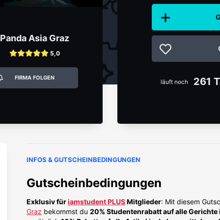
G
Panda Asia Graz
5,0
FIRMA FOLGEN
261 
läuft noch
INFOS & GUTSCHEINBEDINGUNGEN
Gutscheinbedingungen
Exklusiv für
iamstudent PLUS
Mitglieder
: Mit diesem Guts
Graz
bekommst du
20% Studentenrabatt auf alle Gerichte