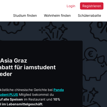
Login
Registrieren
Studium finden
Wohnheim finden
Schülerrabatte
Asia Graz
batt für iamstudent
ieder
östliche chinesische Gerichte bei
Panda
udent PLUS
Mitglied bekommst du
f alle Speisen
im Restaurant und
10%
kel im Lebensmittelgeschäft
.