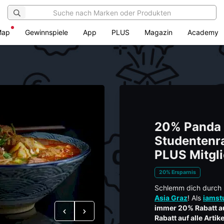
Map
Gewinnspiele
App
PLUS
Magazin
Academy
20% Panda 
Studentenra
PLUS Mitgl
20% Ersparnis
Schlemm dich durch k
Asia Graz
! Als
iamst
immer 20% Rabatt au
Vorheriges
Nächstes
Rabatt auf alle Arti