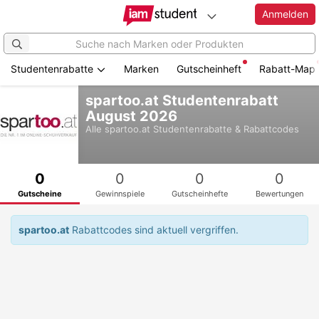
Anmelden
Studentenrabatte
Marken
Gutscheinheft
Rabatt-Map
Zum
spartoo.at Studentenrabatt
Hauptinhalt
August 2026
springen
Alle
spartoo.at
Studentenrabatte & Rabattcodes
0
0
0
0
Gutscheine
Gewinnspiele
Gutscheinhefte
Bewertungen
spartoo.at
Rabattcodes sind aktuell vergriffen.