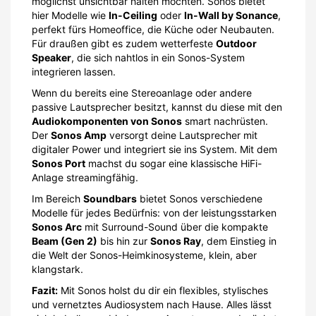
möglichst unsichtbar halten möchten. Sonos bietet
hier Modelle wie
In-Ceiling
oder
In-Wall by Sonance
,
perfekt fürs Homeoffice, die Küche oder Neubauten.
Für draußen gibt es zudem wetterfeste
Outdoor
Speaker
, die sich nahtlos in ein Sonos-System
integrieren lassen.
Wenn du bereits eine Stereoanlage oder andere
passive Lautsprecher besitzt, kannst du diese mit den
Audiokomponenten von Sonos
smart nachrüsten.
Der
Sonos Amp
versorgt deine Lautsprecher mit
digitaler Power und integriert sie ins System. Mit dem
Sonos Port
machst du sogar eine klassische HiFi-
Anlage streamingfähig.
Im Bereich
Soundbars
bietet Sonos verschiedene
Modelle für jedes Bedürfnis: von der leistungsstarken
Sonos Arc
mit Surround-Sound über die kompakte
Beam (Gen 2)
bis hin zur
Sonos Ray
, dem Einstieg in
die Welt der Sonos-Heimkinosysteme, klein, aber
klangstark.
Fazit:
Mit Sonos holst du dir ein flexibles, stylisches
und vernetztes Audiosystem nach Hause. Alles lässt