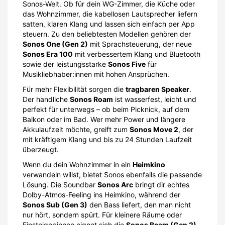
Sonos-Welt. Ob für dein WG-Zimmer, die Küche oder
das Wohnzimmer, die kabellosen Lautsprecher liefern
satten, klaren Klang und lassen sich einfach per App
steuern. Zu den beliebtesten Modellen gehören der
Sonos One (Gen 2)
mit Sprachsteuerung, der neue
Sonos Era 100
mit verbessertem Klang und Bluetooth
sowie der leistungsstarke
Sonos Five
für
Musikliebhaber:innen mit hohen Ansprüchen.
Für mehr Flexibilität sorgen die
tragbaren Speaker
.
Der handliche
Sonos Roam
ist wasserfest, leicht und
perfekt für unterwegs – ob beim Picknick, auf dem
Balkon oder im Bad. Wer mehr Power und längere
Akkulaufzeit möchte, greift zum
Sonos Move 2
, der
mit kräftigem Klang und bis zu 24 Stunden Laufzeit
überzeugt.
Wenn du dein Wohnzimmer in ein
Heimkino
verwandeln willst, bietet Sonos ebenfalls die passende
Lösung. Die Soundbar
Sonos Arc
bringt dir echtes
Dolby-Atmos-Feeling ins Heimkino, während der
Sonos Sub (Gen 3)
den Bass liefert, den man nicht
nur hört, sondern spürt. Für kleinere Räume oder
Einsteiger:innen eignet sich die
Sonos Beam (Gen 2)
,