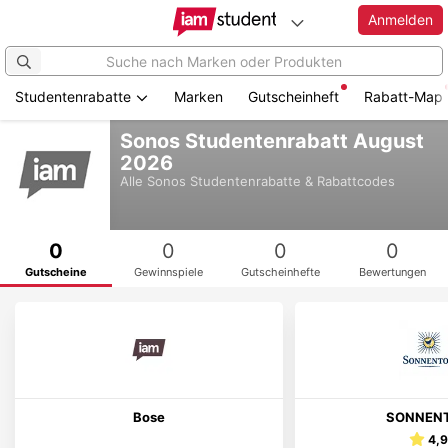
Anmelden
Studentenrabatte
Marken
Gutscheinheft
Rabatt-Map
Zum
Sonos Studentenrabatt August
Hauptinhalt
2026
springen
Alle
Sonos
Studentenrabatte & Rabattcodes
0
0
0
0
Gutscheine
Gewinnspiele
Gutscheinhefte
Bewertungen
Bose
SONNEN
4,